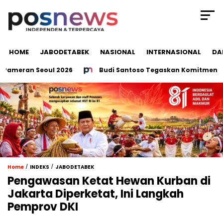
HOME
JABODETABEK
NASIONAL
INTERNASIONAL
DA
ameran Seoul 2026
Budi Santoso Tegaskan Komitmen Indon
/
/
Home
INDEKS
JABODETABEK
Pengawasan Ketat Hewan Kurban di
Jakarta Diperketat, Ini Langkah
Pemprov DKI