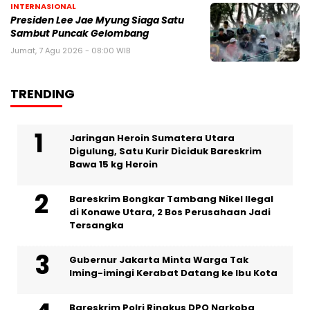
INTERNASIONAL
Presiden Lee Jae Myung Siaga Satu
Sambut Puncak Gelombang
Jumat, 7 Agu 2026 - 08:00 WIB
TRENDING
Jaringan Heroin Sumatera Utara
Digulung, Satu Kurir Diciduk Bareskrim
Bawa 15 kg Heroin
Bareskrim Bongkar Tambang Nikel Ilegal
di Konawe Utara, 2 Bos Perusahaan Jadi
Tersangka
Gubernur Jakarta Minta Warga Tak
Iming-imingi Kerabat Datang ke Ibu Kota
Bareskrim Polri Ringkus DPO Narkoba