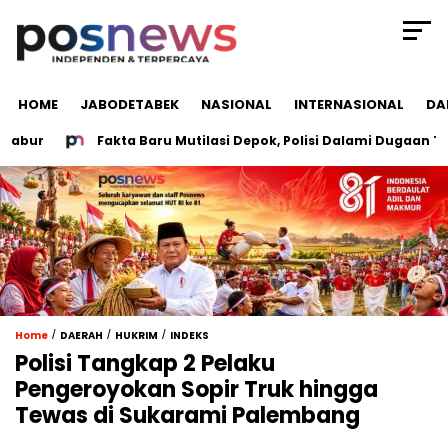
HOME
JABODETABEK
NASIONAL
INTERNASIONAL
DA
r
Fakta Baru Mutilasi Depok, Polisi Dalami Dugaan Tersa
/
/
/
Home
DAERAH
HUKRIM
INDEKS
Polisi Tangkap 2 Pelaku
Pengeroyokan Sopir Truk hingga
Tewas di Sukarami Palembang