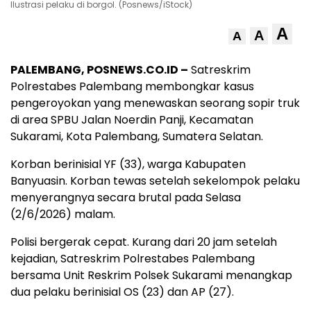
Ilustrasi pelaku di borgol. (Posnews/iStock)
A
A
A
PALEMBANG, POSNEWS.CO.ID –
Satreskrim
Polrestabes Palembang membongkar kasus
pengeroyokan yang menewaskan seorang sopir truk
di area SPBU Jalan Noerdin Panji, Kecamatan
Sukarami, Kota Palembang, Sumatera Selatan.
Korban berinisial YF (33), warga Kabupaten
Banyuasin. Korban tewas setelah sekelompok pelaku
menyerangnya secara brutal pada Selasa
(2/6/2026) malam.
Polisi bergerak cepat. Kurang dari 20 jam setelah
kejadian, Satreskrim Polrestabes Palembang
bersama Unit Reskrim Polsek Sukarami menangkap
dua pelaku berinisial OS (23) dan AP (27).