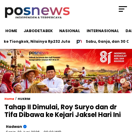
HOME
JABODETABEK
NASIONAL
INTERNASIONAL
DA
Tiongkok, Nilainya Rp232 Juta
Sabu, Ganja, dan 30 CD Por
/
Home
HUKRIM
Tahap II Dimulai, Roy Suryo dan dr
Tifa Dibawa ke Kejari Jaksel Hari Ini
Hadwan