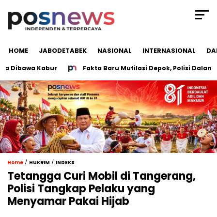
HOME
JABODETABEK
NASIONAL
INTERNASIONAL
DA
Dibawa Kabur
Fakta Baru Mutilasi Depok, Polisi Dalami Du
/
/
Home
HUKRIM
INDEKS
Tetangga Curi Mobil di Tangerang,
Polisi Tangkap Pelaku yang
Menyamar Pakai Hijab