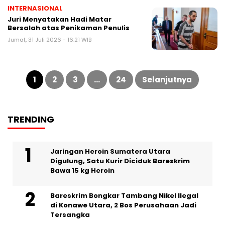
INTERNASIONAL
Juri Menyatakan Hadi Matar
Bersalah atas Penikaman Penulis
Jumat, 31 Juli 2026 - 16:21 WIB
Paginasi
pos
1
2
3
…
24
Selanjutnya
TRENDING
Jaringan Heroin Sumatera Utara
Digulung, Satu Kurir Diciduk Bareskrim
Bawa 15 kg Heroin
Bareskrim Bongkar Tambang Nikel Ilegal
di Konawe Utara, 2 Bos Perusahaan Jadi
Tersangka