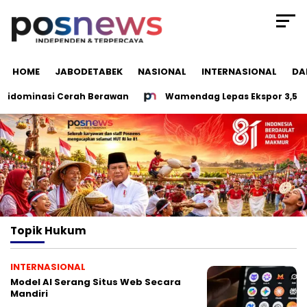
HOME
JABODETABEK
NASIONAL
INTERNASIONAL
DA
idominasi Cerah Berawan
Wamendag Lepas Ekspor 3,5 Ton Sa
Topik
Hukum
INTERNASIONAL
Model AI Serang Situs Web Secara
Mandiri