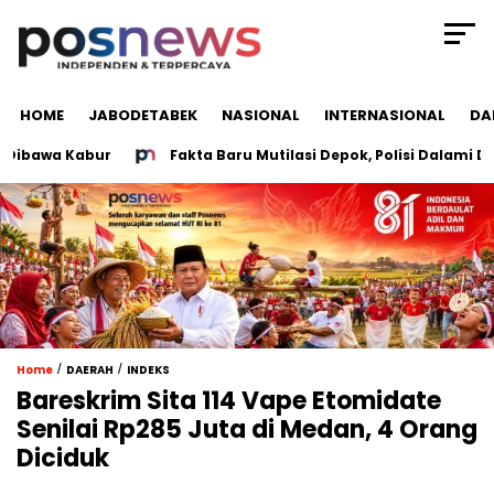
HOME
JABODETABEK
NASIONAL
INTERNASIONAL
DA
wa Kabur
Fakta Baru Mutilasi Depok, Polisi Dalami Dugaa
/
/
Home
DAERAH
INDEKS
Bareskrim Sita 114 Vape Etomidate
Senilai Rp285 Juta di Medan, 4 Orang
Diciduk