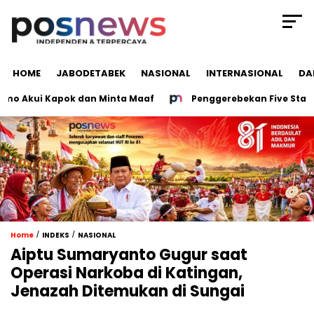
HOME
JABODETABEK
NASIONAL
INTERNASIONAL
DA
 Akui Kapok dan Minta Maaf
Penggerebekan Five Stars Den
/
/
Home
INDEKS
NASIONAL
Aiptu Sumaryanto Gugur saat
Operasi Narkoba di Katingan,
Jenazah Ditemukan di Sungai