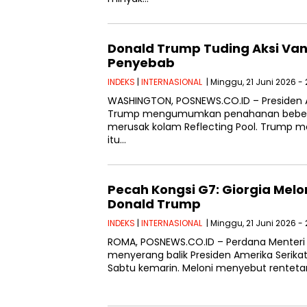
Donald Trump Tuding Aksi Va
Penyebab
INDEKS
|
INTERNASIONAL
| Minggu, 21 Juni 2026 - 
WASHINGTON, POSNEWS.CO.ID – Presiden A
Trump mengumumkan penahanan bebera
merusak kolam Reflecting Pool. Trump 
itu…
Pecah Kongsi G7: Giorgia Mel
Donald Trump
INDEKS
|
INTERNASIONAL
| Minggu, 21 Juni 2026 -
ROMA, POSNEWS.CO.ID – Perdana Menteri It
menyerang balik Presiden Amerika Serika
Sabtu kemarin. Meloni menyebut renteta