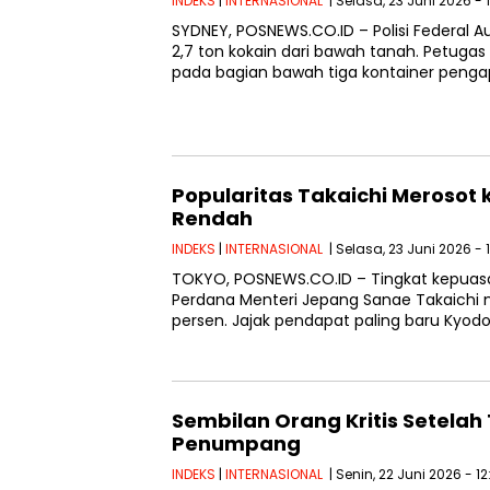
INDEKS
|
INTERNASIONAL
| Selasa, 23 Juni 2026 - 
SYDNEY, POSNEWS.CO.ID – Polisi Federal 
2,7 ton kokain dari bawah tanah. Petug
pada bagian bawah tiga kontainer peng
Popularitas Takaichi Merosot 
Rendah
INDEKS
|
INTERNASIONAL
| Selasa, 23 Juni 2026 - 
TOKYO, POSNEWS.CO.ID – Tingkat kepuasa
Perdana Menteri Jepang Sanae Takaichi 
persen. Jajak pendapat paling baru Kyod
Sembilan Orang Kritis Setela
Penumpang
INDEKS
|
INTERNASIONAL
| Senin, 22 Juni 2026 - 1