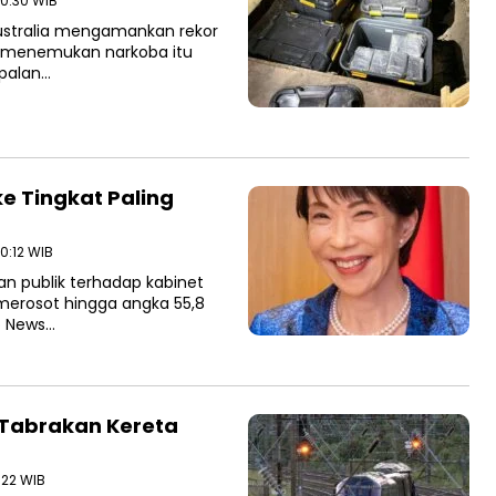
10:30 WIB
Australia mengamankan rekor
as menemukan narkoba itu
apalan…
ke Tingkat Paling
10:12 WIB
n publik terhadap kabinet
merosot hingga angka 55,8
o News…
h Tabrakan Kereta
2:22 WIB