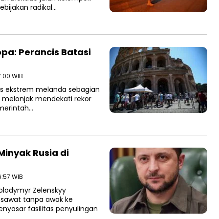
bijakan radikal…
a: Perancis Batasi
7:00 WIB
s ekstrem melanda sebagian
a melonjak mendekati rekor
merintah…
Minyak Rusia di
6:57 WIB
Volodymyr Zelenskyy
esawat tanpa awak ke
menyasar fasilitas penyulingan