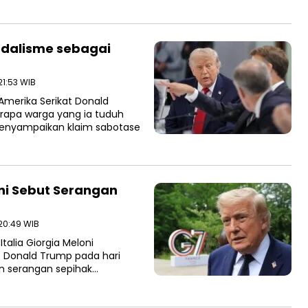
ndalisme sebagai
21:53 WIB
merika Serikat Donald
pa warga yang ia tuduh
menyampaikan klaim sabotase
oni Sebut Serangan
 20:49 WIB
alia Giorgia Meloni
t Donald Trump pada hari
n serangan sepihak…