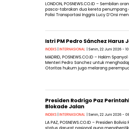
LONDON, POSNEWS.CO.ID – Sembilan orang 
pasca-tabrakan dua kereta penumpang di
Polisi Transportasi Inggris Lucy D’Orsi m
Istri PM Pedro Sánchez Harus 
INDEKS
|
INTERNASIONAL
| Senin, 22 Juni 2026 - 10
MADRID, POSNEWS.CO.ID – Hakim Spanyol 
Menteri Pedro Sanchez untuk menghadapi
Otoritas hukum juga melarang peremp
Presiden Rodrigo Paz Perint
Blokade Jalan
INDEKS
|
INTERNASIONAL
| Senin, 22 Juni 2026 - 0
LA PAZ, POSNEWS.CO.ID – Presiden Bolivi
status darurat nasional guna menghentik