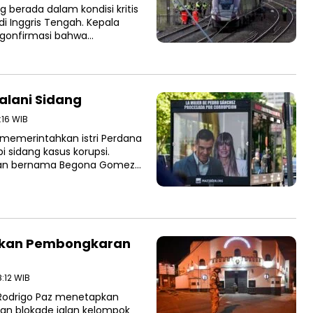
berada dalam kondisi kritis
 Inggris Tengah. Kepala
engonfirmasi bahwa…
Jalani Sidang
:16 WIB
memerintahkan istri Perdana
 sidang kasus korupsi.
uan bernama Begona Gomez…
ahkan Pembongkaran
8:12 WIB
a Rodrigo Paz menetapkan
an blokade jalan kelompok