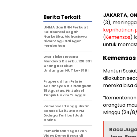
JAKARTA, ON
Berita Terkait
(3), meningga
UNMA dan BNN Perkuat
keprihatinan 
Kolaborasi Cegah
(
Kemensos
) 
Narkotika, Mahasiswa
Didorong Jadi Agen
untuk memast
Perubahan
Kemensos 
War Ticket Istana
Merdeka Diserbu, 128.331
Orang Berebut
Menteri Sosial
Undangan HUT ke-81 RI
dilakukan sec
Praperadilan Febrie
mereka bisa d
Adriansyah Disidangkan
18 Agustus, PN Jaksel
Tunjuk Hakim Tunggal
“Kementerian 
orangtua maupu
Kemensos Tangguhkan
Bansos 1,49 Juta KPM
Minggu (24/8/
Diduga Terlibat Judi
Online
Baca Juga 
Pemerintah Tegaskan
Video Demo Besar di
Jaya, Emp