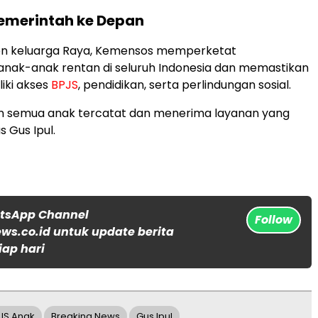
emerintah ke Depan
en keluarga Raya, Kemensos memperketat
nak-anak rentan di seluruh Indonesia dan memastikan
iki akses
BPJS
, pendidikan, serta perlindungan sosial.
an semua anak tercatat dan menerima layanan yang
s Gus Ipul.
atsApp Channel
Follow
s.co.id untuk update berita
iap hari
JS Anak
Breaking News
Gus Ipul