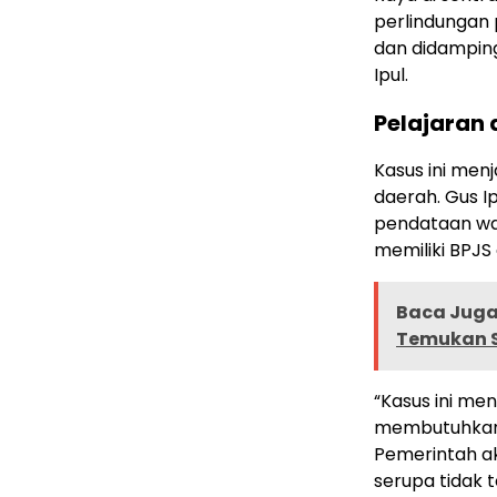
perlindungan 
dan didamping
Ipul.
Pelajaran 
Kasus ini men
daerah. Gus 
pendataan wa
memiliki BPJS
Baca Juga 
Temukan S
“Kasus ini me
membutuhkan p
Pemerintah a
serupa tidak t