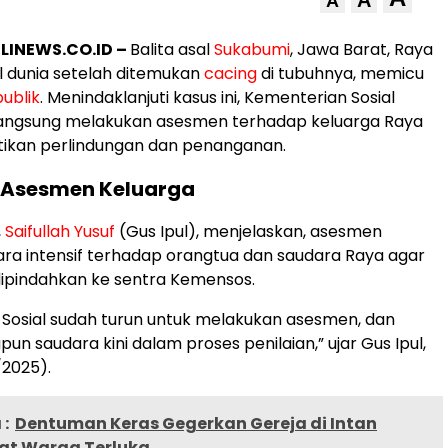
A
LINEWS.CO.ID –
Balita asal
Sukabumi
, Jawa Barat, Raya
l dunia setelah ditemukan
cacing
di tubuhnya, memicu
publik
. Menindaklanjuti kasus ini, Kementerian Sosial
langsung melakukan asesmen terhadap keluarga Raya
ikan perlindungan dan penanganan.
Asesmen Keluarga
,
Saifullah Yusuf
(Gus Ipul), menjelaskan, asesmen
ara intensif terhadap orangtua dan saudara Raya agar
ipindahkan ke sentra Kemensos.
Sosial sudah turun untuk melakukan asesmen, dan
n saudara kini dalam proses penilaian,” ujar Gus Ipul,
2025).
:
Dentuman Keras Gegerkan Gereja di Intan
at Warga Terluka