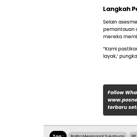
Langkah P
Selain asesm
pemantauan a
mereka memil
“Kami pastik
layak,’ pungka
Follow Wh
www.posnew
terbaru set
Tag :
Balita Meninggal Sukabumi
BP