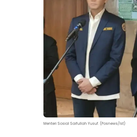
Menteri Sosial Saifullah Yusuf. (Posnews/Ist)