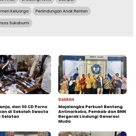
men Keluarga
Perlindungan Anak Rentan
nsos Sukabumi
DAERAH
anja, dan 30 CD Porno
Majalengka Perkuat Benteng
an di Sekolah Swasta
Antinarkoba, Pemkab dan BNN
 Selatan
Bergerak Lindungi Generasi
Muda