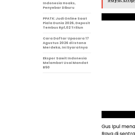
Indonesia Hoaks,
Penyebar Diburu
PPATK: Judi Online Saat
Piala Dunia 2026, Deposit
Tembus Rp1,02 Triliun
Cara Daftar Upacara 17
Agustus 2026 di Istana
Merdeka, Ini Syaratnya
Ekspor Sawit Indonesia
Melambat Usai Mandat
B50
Gus Ipul men
Raya di sent