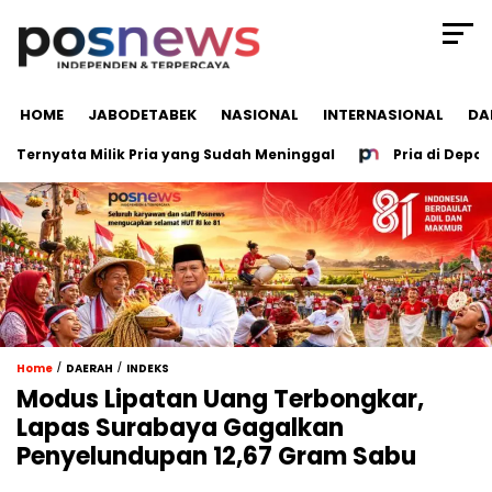
HOME
JABODETABEK
NASIONAL
INTERNASIONAL
DA
rnyata Milik Pria yang Sudah Meninggal
Pria di Depok Nya
/
/
Home
DAERAH
INDEKS
Modus Lipatan Uang Terbongkar,
Lapas Surabaya Gagalkan
Penyelundupan 12,67 Gram Sabu