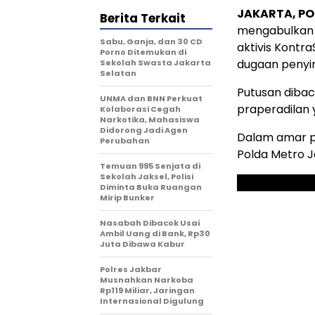
JAKARTA, PO
Berita Terkait
mengabulkan 
Sabu, Ganja, dan 30 CD
aktivis Kontra
Porno Ditemukan di
dugaan penyir
Sekolah Swasta Jakarta
Selatan
Putusan diba
UNMA dan BNN Perkuat
praperadilan 
Kolaborasi Cegah
Narkotika, Mahasiswa
Didorong Jadi Agen
Dalam amar pu
Perubahan
Polda Metro 
Temuan 995 Senjata di
Sekolah Jaksel, Polisi
Diminta Buka Ruangan
Mirip Bunker
Nasabah Dibacok Usai
Ambil Uang di Bank, Rp30
Juta Dibawa Kabur
Polres Jakbar
Musnahkan Narkoba
Rp119 Miliar, Jaringan
Internasional Digulung