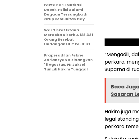
Fakta Baru Mutilasi
Depok, Polisi Dalami
Dugaan Tersangka di
Grup Komunitas Gay
War Ticket Istana
Merdeka Diserbu, 128.331
Orang Berebut
Undangan HUT ke-81 RI
“Mengadili, d
Praperadilan Febrie
Adriansyah Disidangkan
perkara, men
18 Agustus, PN Jaksel
Suparna di ru
Tunjuk Hakim Tunggal
Baca Juga 
Sasaran 
Hakim juga m
legal standi
perkara terse
Selain itu, m