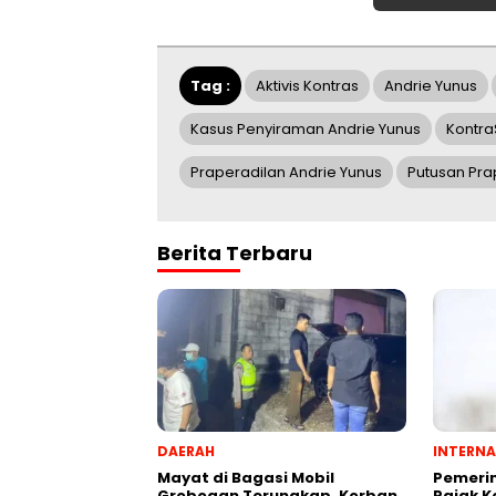
Tag :
Aktivis Kontras
Andrie Yunus
Kasus Penyiraman Andrie Yunus
Kontra
Praperadilan Andrie Yunus
Putusan Pra
Berita Terbaru
DAERAH
INTERNA
Mayat di Bagasi Mobil
Pemeri
Grobogan Terungkap, Korban
Pajak 