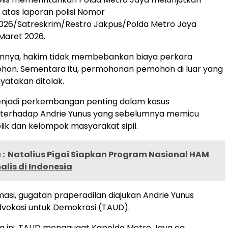
atas laporan polisi Nomor
2026/Satreskrim/Restro Jakpus/Polda Metro Jaya
 Maret 2026.
nnya, hakim tidak membebankan biaya perkara
hon. Sementara itu, permohonan pemohon di luar yang
yatakan ditolak.
enjadi perkembangan penting dalam kasus
terhadap Andrie Yunus yang sebelumnya memicu
lik dan kelompok masyarakat sipil.
:
Natalius Pigai Siapkan Program Nasional HAM
alis di Indonesia
masi, gugatan praperadilan diajukan Andrie Yunus
dvokasi untuk Demokrasi (TAUD).
a ini, TAUD menggugat Kapolda Metro Jaya cq