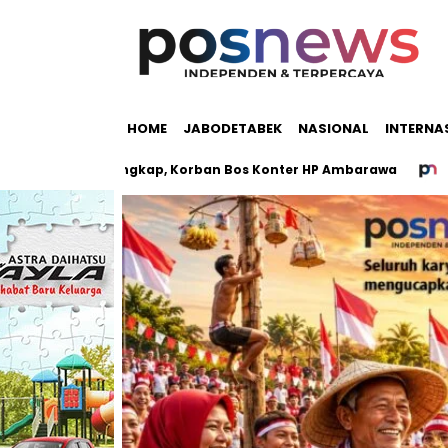
HOME
JABODETABEK
NASIONAL
INTERNA
gan Terungkap, Korban Bos Konter HP Ambarawa
MRT Jakar