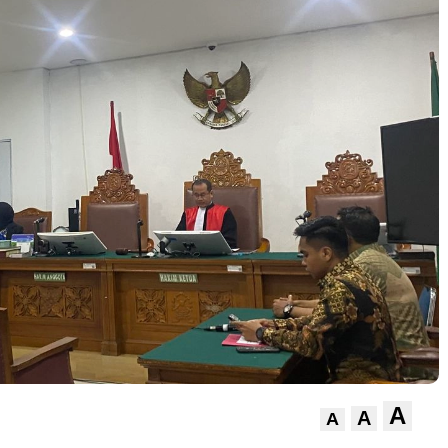
A
A
A