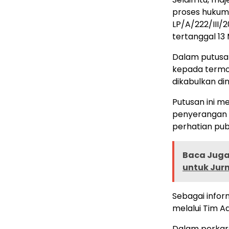
proses hukum 
LP/A/222/III/
tertanggal 13
Dalam putusa
kepada termo
dikabulkan din
Putusan ini m
penyerangan 
perhatian pub
Baca Juga 
untuk Jurn
Sebagai infor
melalui Tim A
Dalam perkar