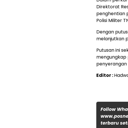
Direktorat Re
penghentian 
Polisi Militer TN
Dengan putusa
melanjutkan p
Putusan ini s
mengungkap p
penyerangan t
Editor :
Hadw
Follow Wh
www.posnew
terbaru set