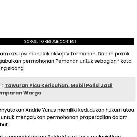
SCROLL TO RESUME CONTENT
alam eksepsi menolak eksepsi Termohon. Dalam pokok
gabulkan permohonan Pemohon untuk sebagian,” kata
ang sidang.
:
Tawuran Picu Kericuhan, Mobil Polisi Jadi
Lemparan Warga
enyatakan Andrie Yunus memiliki kedudukan hukum atau
ng untuk mengajukan permohonan praperadilan dalam
but.
ajelis memerintahkan Polda Metro Jaya melanjutkan