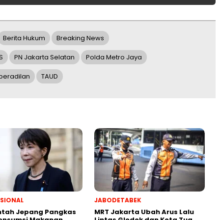
Berita Hukum
Breaking News
S
PN Jakarta Selatan
Polda Metro Jaya
peradilan
TAUD
SIONAL
JABODETABEK
ntah Jepang Pangkas
MRT Jakarta Ubah Arus Lalu
Konsumsi Makanan
Lintas Glodok dan Kota Tua