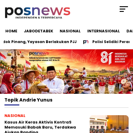
HOME
JABODETABEK
NASIONAL
INTERNASIONAL
DA
ok Pinang, Yayasan Berlakukan PJJ
Polisi Selidiki Peran 
Topik
Andrie Yunus
NASIONAL
Kasus Air Keras Aktivis KontraS
Memasuki Babak Baru, Terdakwa
Ajukan Banding