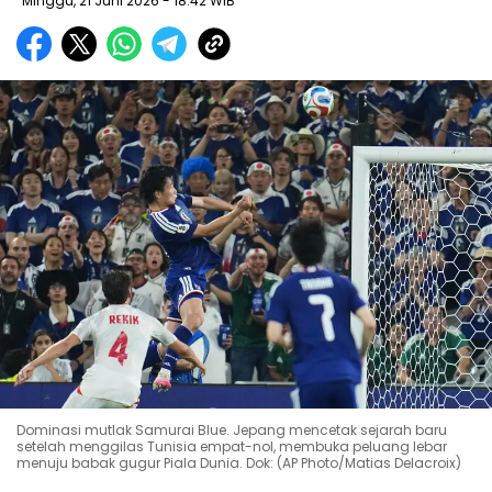
Minggu, 21 Juni 2026
- 18:42 WIB
Dominasi mutlak Samurai Blue. Jepang mencetak sejarah baru
setelah menggilas Tunisia empat-nol, membuka peluang lebar
menuju babak gugur Piala Dunia. Dok: (AP Photo/Matias Delacroix)