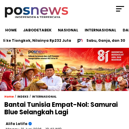
HOME
JABODETABEK
NASIONAL
INTERNASIONAL
DA
 Tiongkok, Nilainya Rp232 Juta
Sabu, Ganja, dan 30 CD Po
/
/
Home
INDEKS
INTERNASIONAL
Bantai Tunisia Empat-Nol: Samurai
Blue Selangkah Lagi
Alifa Latifa