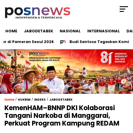
HOME
JABODETABEK
NASIONAL
INTERNASIONAL
DA
di Pameran Seoul 2026
Budi Santoso Tegaskan Komitmen I
/
/
/
Home
HUKRIM
INDEKS
JABODETABEK
KemenHAM–BNNP DKI Kolaborasi
Tangani Narkoba di Manggarai,
Perkuat Program Kampung REDAM