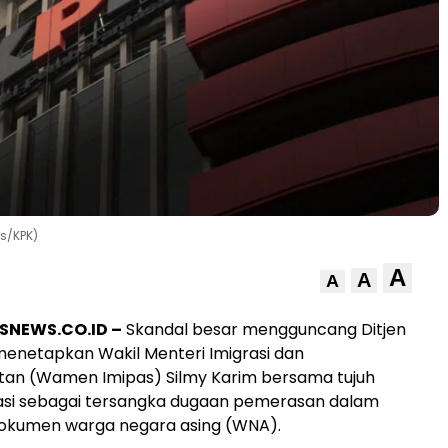
s/KPK)
A
A
A
SNEWS.CO.ID –
Skandal besar mengguncang Ditjen
 menetapkan Wakil Menteri Imigrasi dan
an (Wamen Imipas) Silmy Karim bersama tujuh
rasi sebagai tersangka dugaan pemerasan dalam
okumen warga negara asing (WNA).