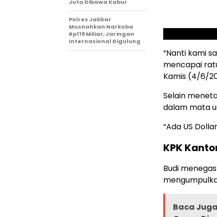
Juta Dibawa Kabur
Polres Jakbar
Musnahkan Narkoba
Rp119 Miliar, Jaringan
Internasional Digulung
“Nanti kami s
mencapai ratus
Kamis (4/6/20
Selain meneta
dalam mata ua
“Ada US Dollar
KPK Kanton
Budi menegas
mengumpulkan
Baca Juga 