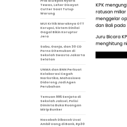
Pria di Depok Nyaris
KPK mengungk
Tewas, Leher Disayat
Cutter Saat Tutup
ratusan milia
Warung
menggelar ope
MUI Kritik Maraknya OTT
dan Bali pada
Korupsi, Sistem Dinilai
Gagal Bikin Koruptor
Juru Bicara K
Jera
menghitung ni
Sabu, Ganja, dan 30 CD
Porno Ditemukan di
Sekolah Swasta Jakarta
Selatan
UNMA dan BNN Perkuat
Kolaborasi Cegah
Narkotika, Mahasiswa
Didorong Jadi Agen
Perubahan
Temuan 995 Senjata di
Sekolah Jaksel, Polisi
Diminta Buka Ruangan
Mirip Bunker
Nasabah Dibacok Usai
Ambil Uang di Bank, Rp30