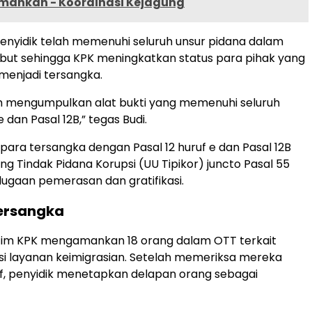
mankan - Koordinasi Kejagung
penyidik telah memenuhi seluruh unsur pidana dalam
but sehingga KPK meningkatkan status para pihak yang
 menjadi tersangka.
ah mengumpulkan alat bukti yang memenuhi seluruh
e dan Pasal 12B,” tegas Budi.
para tersangka dengan Pasal 12 huruf e dan Pasal 12B
 Tindak Pidana Korupsi (UU Tipikor) juncto Pasal 55
dugaan pemerasan dan gratifikasi.
ersangka
tim KPK mengamankan 18 orang dalam OTT terkait
i layanan keimigrasian. Setelah memeriksa mereka
if, penyidik menetapkan delapan orang sebagai