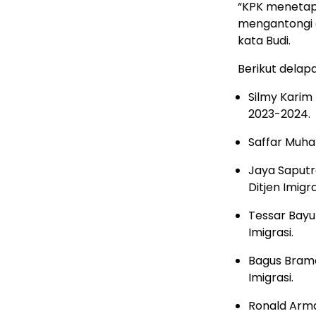
“KPK menetapk
mengantongi a
kata Budi.
Berikut delap
Silmy Karim
2023-2024.
Saffar Muha
Jaya Saputra
Ditjen Imigra
Tessar Bayu 
Imigrasi.
Bagus Braman
Imigrasi.
Ronald Arma