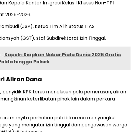
an Kepala Kantor Imigrasi Kelas I Khusus Non-TPI
at 2025-2026.
Priambudi (JSP), Ketua Tim Alih Status ITAS.
iansyah (GST), staf Subdirektorat Izin Tinggal.
:
Kapolri Siapkan Nobar Piala Dunia 2026 Gratis
Polda hingga Polsek
ri Aliran Dana
, penyidik KPK terus menelusuri pola pemerasan, aliran
emungkinan keterlibatan pihak lain dalam perkara
sus ini menyita perhatian publik karena menyangkut
egis yang mengatur izin tinggal dan pengawasan warga
(WNA) di Indonesia.