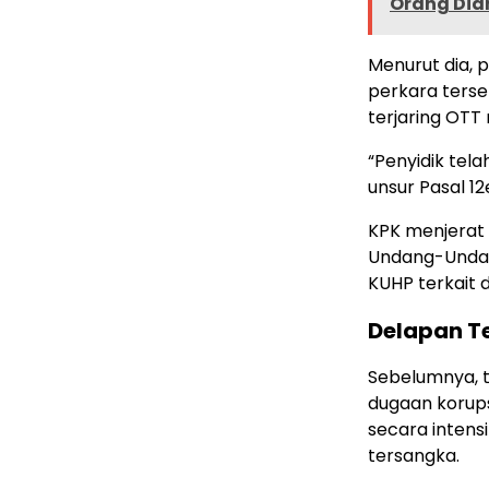
Orang Dia
Menurut dia, 
perkara terse
terjaring OTT
“Penyidik tel
unsur Pasal 12
KPK menjerat 
Undang-Undang
KUHP terkait 
Delapan T
Sebelumnya, 
dugaan korups
secara intens
tersangka.