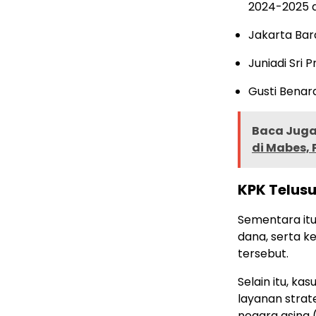
2024-2025 d
Jakarta Bar
Juniadi Sri 
Gusti Benard
Baca Juga 
di Mabes, 
KPK Telusu
Sementara itu
dana, serta k
tersebut.
Selain itu, ka
layanan strat
negara asing 