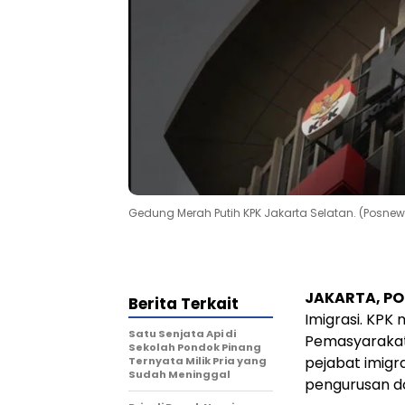
Gedung Merah Putih KPK Jakarta Selatan. (Posnew
JAKARTA, PO
Berita Terkait
Imigrasi. KPK
Satu Senjata Api di
Pemasyarakat
Sekolah Pondok Pinang
pejabat imig
Ternyata Milik Pria yang
Sudah Meninggal
pengurusan d