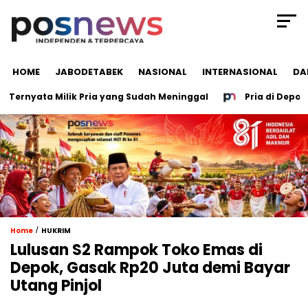
HOME
JABODETABEK
NASIONAL
INTERNASIONAL
DA
rnyata Milik Pria yang Sudah Meninggal
Pria di Depok Nya
/
Home
HUKRIM
Lulusan S2 Rampok Toko Emas di
Depok, Gasak Rp20 Juta demi Bayar
Utang Pinjol