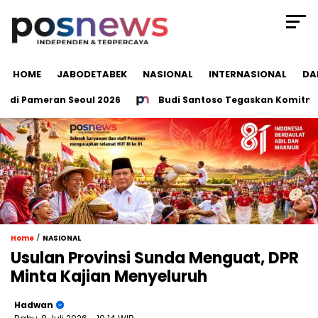
HOME
JABODETABEK
NASIONAL
INTERNASIONAL
DA
i Pameran Seoul 2026
Budi Santoso Tegaskan Komitmen In
/
Home
NASIONAL
Usulan Provinsi Sunda Menguat, DPR
Minta Kajian Menyeluruh
Hadwan