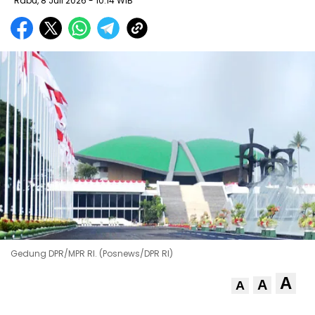
Rabu, 8 Juli 2026
- 10:14 WIB
Gedung DPR/MPR RI. (Posnews/DPR RI)
A
A
A