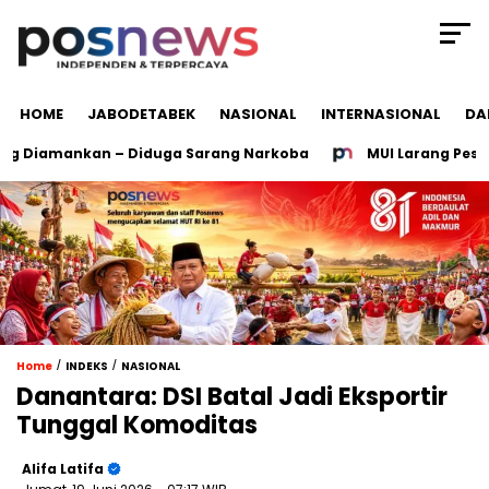
HOME
JABODETABEK
NASIONAL
INTERNASIONAL
DA
g Diamankan – Diduga Sarang Narkoba
MUI Larang Peserta 
/
/
Home
INDEKS
NASIONAL
Danantara: DSI Batal Jadi Eksportir
Tunggal Komoditas
Alifa Latifa