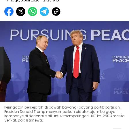
Minggu, 5 Juli 2026
- 21:25 WIB
Peringatan bersejarah di bawah bayang-bayang politik partisan.
Presiden Donald Trump menyampaikan pidato tajam bergaya
kampanye di National Mall untuk memperingati HUT ke-250 Amerika
Serikat. Dok: Istimewa.