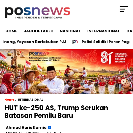
HOME
JABODETABEK
NASIONAL
INTERNASIONAL
DA
ng, Yayasan Berlakukan PJJ
Polisi Selidiki Peran Pegawai
/
Home
INTERNASIONAL
HUT ke-250 AS, Trump Serukan
Batasan Pemilu Baru
Ahmad Haris Kurnia