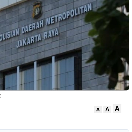
)
A
A
A