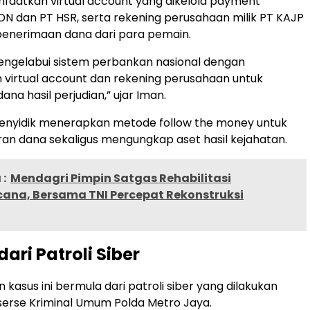
faatkan virtual account yang dikelola payment
N dan PT HSR, serta rekening perusahaan milik PT KAJP
 penerimaan dana dari para pemain.
 mengelabui sistem perbankan nasional dengan
virtual account dan rekening perusahaan untuk
a hasil perjudian,” ujar Iman.
penyidik menerapkan metode follow the money untuk
iran dana sekaligus mengungkap aset hasil kejahatan.
:
Mendagri Pimpin Satgas Rehabilitasi
ana, Bersama TNI Percepat Rekonstruksi
ari Patroli Siber
kasus ini bermula dari patroli siber yang dilakukan
serse Kriminal Umum Polda Metro Jaya.