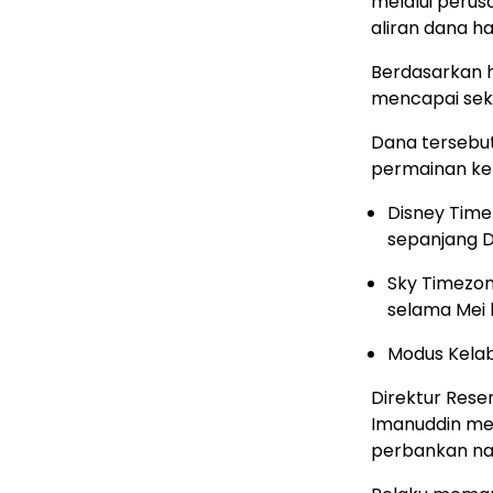
melalui peru
aliran dana has
Berdasarkan ha
mencapai seki
Dana tersebut
permainan ket
Disney Time
sepanjang D
Sky Timezone
selama Mei 
Modus Kelab
Direktur Rese
Imanuddin me
perbankan nas