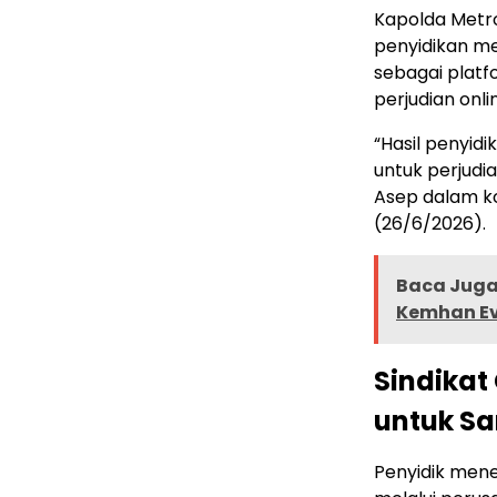
Kapolda Metro
penyidikan me
sebagai platf
perjudian onl
“Hasil penyid
untuk perjudi
Asep dalam ko
(26/6/2026).
Baca Juga 
Kemhan Ev
Sindika
untuk S
Penyidik men