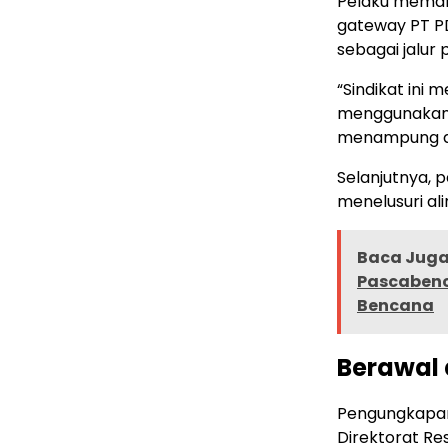
Pelaku meman
gateway PT PD
sebagai jalur
“Sindikat ini
menggunakan 
menampung dan
Selanjutnya, 
menelusuri al
Baca Juga 
Pascabenc
Bencana
Berawal d
Pengungkapan 
Direktorat Re