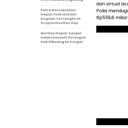
dan virtual ac
Polisi menduga
Fakta Baru Mutilasi
Depok, Polisi Dalami
Rp559,8 miliar
Dugaan Tersangka di
Grup Komunitas Gay
Mutilasi Depok: Saepul
Habisi Kunaefi, Potongan
Kaki Dibuang ke Sungai