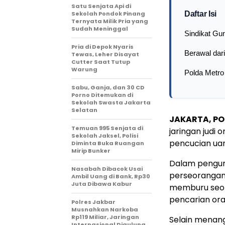
Satu Senjata Api di
Sekolah Pondok Pinang
Daftar Isi
Ternyata Milik Pria yang
Sudah Meninggal
Sindikat G
Pria di Depok Nyaris
Berawal dari
Tewas, Leher Disayat
Cutter Saat Tutup
Warung
Polda Metro
Sabu, Ganja, dan 30 CD
Porno Ditemukan di
Sekolah Swasta Jakarta
Selatan
JAKARTA, PO
Temuan 995 Senjata di
jaringan judi o
Sekolah Jaksel, Polisi
pencucian uan
Diminta Buka Ruangan
Mirip Bunker
Dalam pengung
Nasabah Dibacok Usai
perseorangan,
Ambil Uang di Bank, Rp30
Juta Dibawa Kabur
memburu seor
pencarian or
Polres Jakbar
Musnahkan Narkoba
Rp119 Miliar, Jaringan
Selain menang
Internasional Digulung