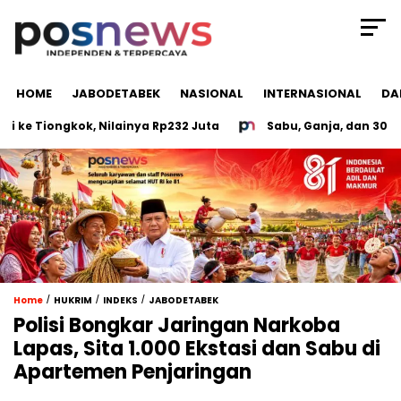
HOME
JABODETABEK
NASIONAL
INTERNASIONAL
DA
 Tiongkok, Nilainya Rp232 Juta
Sabu, Ganja, dan 30 CD Po
/
/
/
Home
HUKRIM
INDEKS
JABODETABEK
Polisi Bongkar Jaringan Narkoba
Lapas, Sita 1.000 Ekstasi dan Sabu di
Apartemen Penjaringan