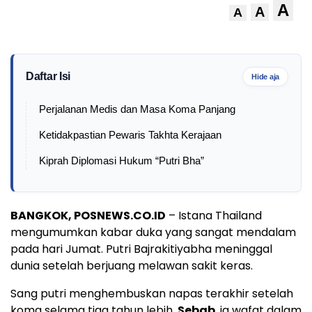
A
A
A
Daftar Isi
Hide aja
Perjalanan Medis dan Masa Koma Panjang
Ketidakpastian Pewaris Takhta Kerajaan
Kiprah Diplomasi Hukum “Putri Bha”
BANGKOK, POSNEWS.CO.ID
– Istana Thailand
mengumumkan kabar duka yang sangat mendalam
pada hari Jumat. Putri Bajrakitiyabha meninggal
dunia setelah berjuang melawan sakit keras.
Sang putri menghembuskan napas terakhir setelah
koma selama tiga tahun lebih.
Sebab
, ia wafat dalam