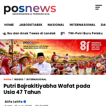
HOME
JABODETABEK
NASIONAL
INTERNASIONAL
DA
Ibu dan Anak Tewas di Landak
TNI-Polri Buru Pelaku Pene
/
/
Home
INDEKS
INTERNASIONAL
Putri Bajrakitiyabha Wafat pada
Usia 47 Tahun
Alifa Latifa