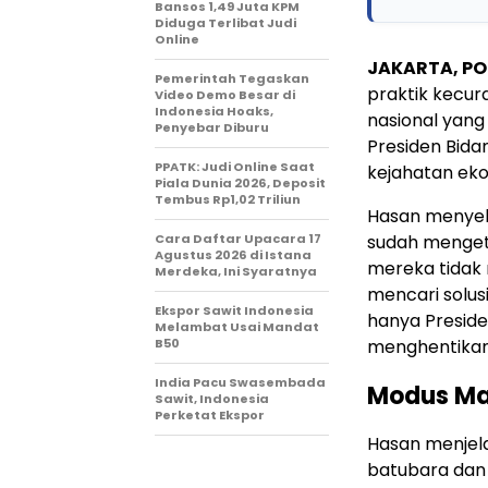
Bansos 1,49 Juta KPM
Diduga Terlibat Judi
Online
JAKARTA, PO
Pemerintah Tegaskan
praktik kecur
Video Demo Besar di
Indonesia Hoaks,
nasional yang
Penyebar Diburu
Presiden Bid
PPATK: Judi Online Saat
kejahatan eko
Piala Dunia 2026, Deposit
Tembus Rp1,02 Triliun
Hasan menyeb
Cara Daftar Upacara 17
sudah menget
Agustus 2026 di Istana
mereka tidak
Merdeka, Ini Syaratnya
mencari solusi
Ekspor Sawit Indonesia
hanya Preside
Melambat Usai Mandat
B50
menghentikan
India Pacu Swasembada
Modus Man
Sawit, Indonesia
Perketat Ekspor
Hasan menjel
batubara dan 