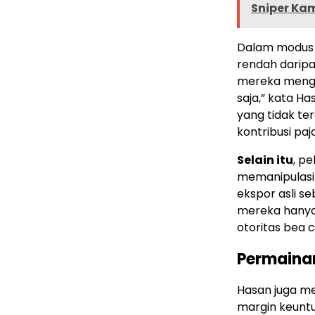
Sniper Ka
Dalam modus i
rendah daripa
mereka mengek
saja,” kata Ha
yang tidak te
kontribusi pa
Selain itu
, p
memanipulasi 
ekspor asli s
mereka hanya 
otoritas bea c
Permainan
Hasan juga me
margin keuntu