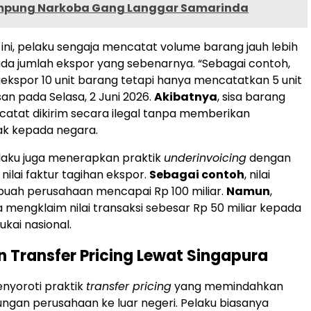
mpung Narkoba Gang Langgar Samarinda
ni, pelaku sengaja mencatat volume barang jauh lebih
da jumlah ekspor yang sebenarnya. “Sebagai contoh,
spor 10 unit barang tetapi hanya mencatatkan 5 unit
san pada Selasa, 2 Juni 2026.
Akibatnya
, sisa barang
rcatat dikirim secara ilegal tanpa memberikan
jak kepada negara.
elaku juga menerapkan praktik
underinvoicing
dengan
nilai faktur tagihan ekspor.
Sebagai contoh
, nilai
ebuah perusahaan mencapai Rp 100 miliar.
Namun
,
mengklaim nilai transaksi sebesar Rp 50 miliar kepada
ukai nasional.
 Transfer Pricing Lewat Singapura
nyoroti praktik
transfer pricing
yang memindahkan
ngan perusahaan ke luar negeri. Pelaku biasanya