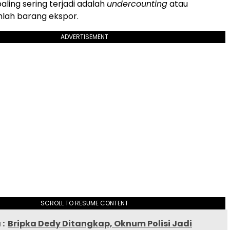
aling sering terjadi adalah
undercounting
atau
mlah barang ekspor.
ADVERTISEMENT
SCROLL TO RESUME CONTENT
:
Bripka Dedy Ditangkap, Oknum Polisi Jadi