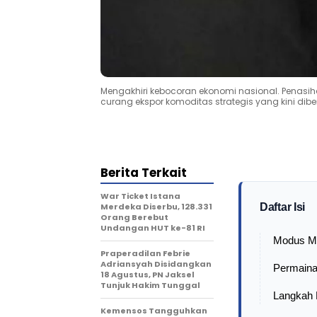
Mengakhiri kebocoran ekonomi nasional. Penas
curang ekspor komoditas strategis yang kini dibe
Berita Terkait
War Ticket Istana
Merdeka Diserbu, 128.331
Daftar Isi
Orang Berebut
Undangan HUT ke-81 RI
Modus Ma
Praperadilan Febrie
Adriansyah Disidangkan
Permaina
18 Agustus, PN Jaksel
Tunjuk Hakim Tunggal
Langkah 
Kemensos Tangguhkan