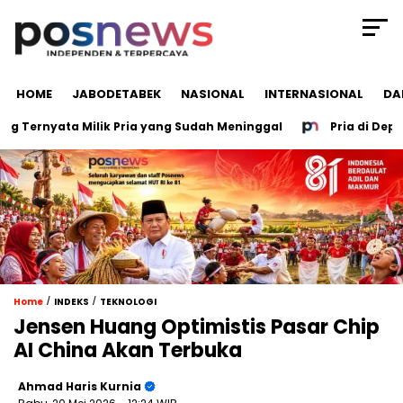
HOME
JABODETABEK
NASIONAL
INTERNASIONAL
DA
Ternyata Milik Pria yang Sudah Meninggal
Pria di Depok N
/
/
Home
INDEKS
TEKNOLOGI
Jensen Huang Optimistis Pasar Chip
AI China Akan Terbuka
Ahmad Haris Kurnia