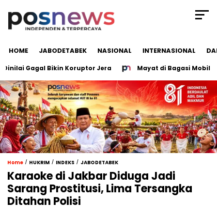
HOME
JABODETABEK
NASIONAL
INTERNASIONAL
DA
lai Gagal Bikin Koruptor Jera
Mayat di Bagasi Mobil Grob
/
/
/
Home
HUKRIM
INDEKS
JABODETABEK
Karaoke di Jakbar Diduga Jadi
Sarang Prostitusi, Lima Tersangka
Ditahan Polisi