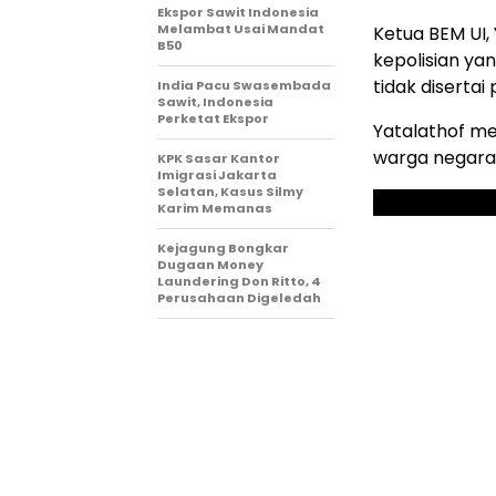
Ekspor Sawit Indonesia
Melambat Usai Mandat
Ketua BEM UI
B50
kepolisian ya
tidak diserta
India Pacu Swasembada
Sawit, Indonesia
Perketat Ekspor
Yatalathof m
warga negara
KPK Sasar Kantor
Imigrasi Jakarta
Selatan, Kasus Silmy
Karim Memanas
Kejagung Bongkar
Dugaan Money
Laundering Don Ritto, 4
Perusahaan Digeledah