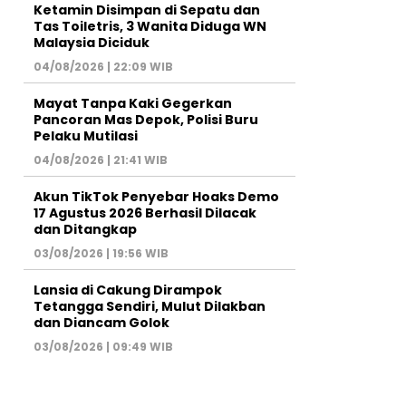
Ketamin Disimpan di Sepatu dan
Tas Toiletris, 3 Wanita Diduga WN
Malaysia Diciduk
04/08/2026 | 22:09 WIB
Mayat Tanpa Kaki Gegerkan
Pancoran Mas Depok, Polisi Buru
Pelaku Mutilasi
04/08/2026 | 21:41 WIB
Akun TikTok Penyebar Hoaks Demo
17 Agustus 2026 Berhasil Dilacak
dan Ditangkap
03/08/2026 | 19:56 WIB
Lansia di Cakung Dirampok
Tetangga Sendiri, Mulut Dilakban
dan Diancam Golok
03/08/2026 | 09:49 WIB