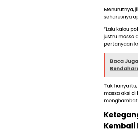
Menurutnya, j
seharusnya ap
“Lalu kalau po
justru massa 
pertanyaan ka
Baca Juga 
Bendahara
Tak hanya it
massa aksi di
menghambat p
Ketegan
Kembali