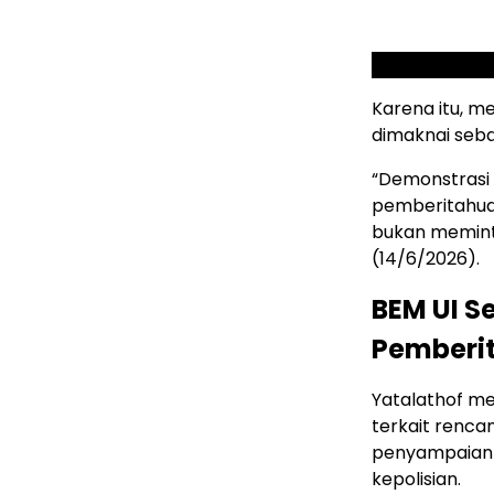
Karena itu, m
dimaknai seba
“Demonstrasi 
pemberitahuan
bukan meminta
(14/6/2026).
BEM UI S
Pemberi
Yatalathof m
terkait rencan
penyampaian 
kepolisian.