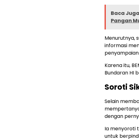
Baca Juga 
Pangan Mu
Menurutnya, s
informasi men
penyampaian
Karena itu, B
Bundaran HI 
Soroti Si
Selain memban
mempertanyaka
dengan pernya
Ia menyoroti 
untuk berpind