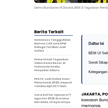
Demo Bundaran HI Disorot, BEM UI Tegaskan Pemb
Berita Terkait
Kemensos Tangguhkan
Bansos 1,49 Juta KPM
Daftar Isi
Diduga Terlibat Judi
Online
BEM UI Seb
Pemerintah Tegaskan
Soroti Sikap
Video Demo Besar di
Indonesia Hoaks,
Penyebar Diburu
Ketegangan
PPATK: Judi Online Saat
Piala Dunia 2026, Deposit
Tembus Rp1,02 Triliun
JAKARTA, PO
Cara Daftar Upacara 17
Agustus 2026 di Istana
kawasan Bunda
Merdeka, Ini Syaratnya
memanas.