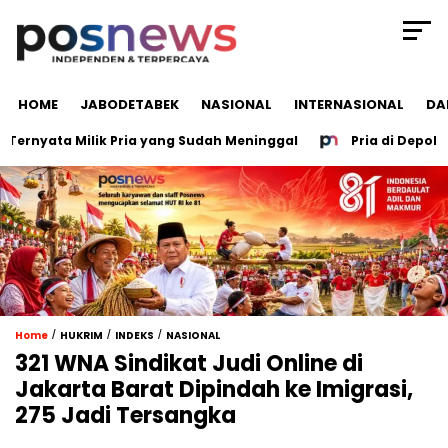
HOME
JABODETABEK
NASIONAL
INTERNASIONAL
DA
rnyata Milik Pria yang Sudah Meninggal
Pria di Depok Nyar
/
/
/
Home
HUKRIM
INDEKS
NASIONAL
321 WNA Sindikat Judi Online di
Jakarta Barat Dipindah ke Imigrasi,
275 Jadi Tersangka