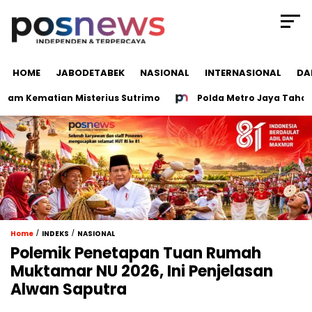
HOME
JABODETABEK
NASIONAL
INTERNASIONAL
DA
m Kematian Misterius Sutrimo
Polda Metro Jaya Tahan Ter
/
/
Home
INDEKS
NASIONAL
Polemik Penetapan Tuan Rumah
Muktamar NU 2026, Ini Penjelasan
Alwan Saputra