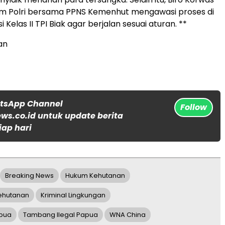
im Polri bersama PPNS Kemenhut mengawasi proses di
i Kelas II TPI Biak agar berjalan sesuai aturan. **
an
atsApp Channel
Follow
s.co.id untuk update berita
iap hari
Breaking News
Hukum Kehutanan
ehutanan
Kriminal Lingkungan
apua
Tambang Ilegal Papua
WNA China