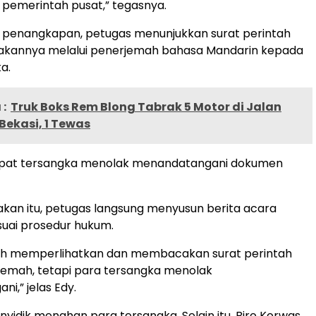
i pemerintah pusat,” tegasnya.
 penangkapan, petugas menunjukkan surat perintah
annya melalui penerjemah bahasa Mandarin kepada
a.
:
Truk Boks Rem Blong Tabrak 5 Motor di Jalan
Bekasi, 1 Tewas
pat tersangka menolak menandatangani dokumen
kan itu, petugas langsung menyusun berita acara
uai prosedur hukum.
ah memperlihatkan dan membacakan surat perintah
jemah, tetapi para tersangka menolak
i,” jelas Edy.
enyidik menahan para tersangka. Selain itu, Biro Korwas