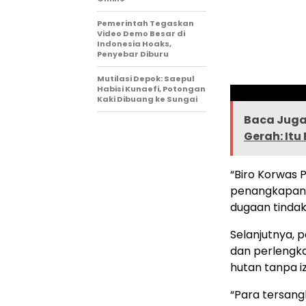
Pemerintah Tegaskan
Video Demo Besar di
Indonesia Hoaks,
Penyebar Diburu
Mutilasi Depok: Saepul
Habisi Kunaefi, Potongan
Kaki Dibuang ke Sungai
Baca Juga 
Gerah: Itu
“Biro Korwas
penangkapan 
dugaan tindak
Selanjutnya,
dan perlengk
hutan tanpa i
“Para tersan