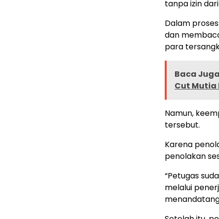
tanpa izin dar
Dalam proses
dan membacak
para tersangk
Baca Juga 
Cut Mutia 
Namun, keem
tersebut.
Karena penola
penolakan ses
“Petugas sud
melalui pener
menandatangan
Setelah itu, p