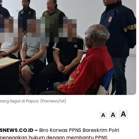
ng Ilegal di Papua. (Posnews/Ist)
A
A
A
SNEWS.CO.ID –
Biro Korwas PPNS Bareskrim Polri
penegakan hukum dengan membantu PPNS