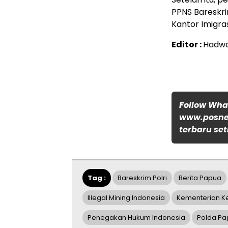
PPNS Bareskr
Kantor Imigras
Editor :
Hadw
Follow Wh
www.posnew
terbaru set
Tag :
Bareskrim Polri
Berita Papua
Illegal Mining Indonesia
Kementerian K
Penegakan Hukum Indonesia
Polda P