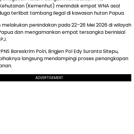
Kehutanan (Kemenhut) menindak empat WNA asal
duga terlibat tambang ilegal di kawasan hutan Papua.
 melakukan penindakan pada 22–26 Mei 2026 di wilayah
Papua dan mengamankan empat tersangka berinisial
 PJ.
NS Bareskrim Polri, Brigjen Pol Edy Suranta Sitepu,
ihaknya langsung mendampingi proses penangkapan
anan.
ADVERTISEMENT