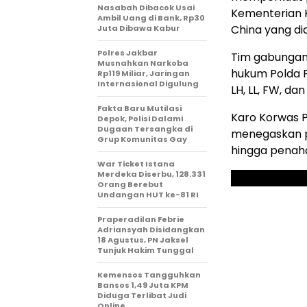
Nasabah Dibacok Usai
Kementerian 
Ambil Uang di Bank, Rp30
China yang di
Juta Dibawa Kabur
Polres Jakbar
Tim gabungan
Musnahkan Narkoba
hukum Polda 
Rp119 Miliar, Jaringan
Internasional Digulung
LH, LL, FW, dan
Fakta Baru Mutilasi
Karo Korwas PP
Depok, Polisi Dalami
Dugaan Tersangka di
menegaskan p
Grup Komunitas Gay
hingga penah
War Ticket Istana
Merdeka Diserbu, 128.331
Orang Berebut
Undangan HUT ke-81 RI
Praperadilan Febrie
Adriansyah Disidangkan
18 Agustus, PN Jaksel
Tunjuk Hakim Tunggal
Kemensos Tangguhkan
Bansos 1,49 Juta KPM
Diduga Terlibat Judi
Online