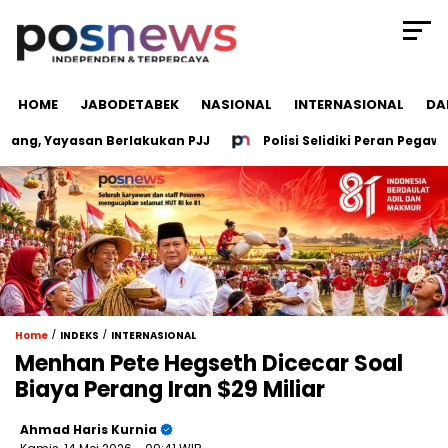
HOME
JABODETABEK
NASIONAL
INTERNASIONAL
DA
 Yayasan Berlakukan PJJ
Polisi Selidiki Peran Pegawai Ke
/
/
Home
INDEKS
INTERNASIONAL
Menhan Pete Hegseth Dicecar Soal
Biaya Perang Iran $29 Miliar
Ahmad Haris Kurnia