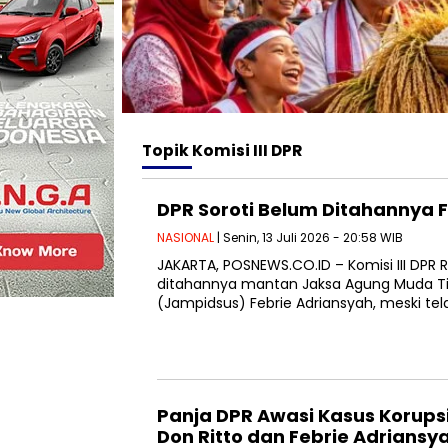
Topik
Komisi III DPR
DPR Soroti Belum Ditahannya 
NASIONAL
| Senin, 13 Juli 2026 - 20:58 WIB
JAKARTA, POSNEWS.CO.ID – Komisi III DP
ditahannya mantan Jaksa Agung Muda Ti
(Jampidsus) Febrie Adriansyah, meski tel
Panja DPR Awasi Kasus Korupsi
Don Ritto dan Febrie Adrians