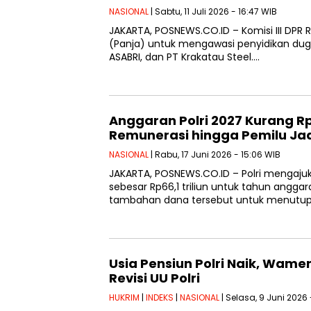
NASIONAL
| Sabtu, 11 Juli 2026 - 16:47 WIB
JAKARTA, POSNEWS.CO.ID – Komisi III DPR 
(Panja) untuk mengawasi penyidikan duga
ASABRI, dan PT Krakatau Steel….
Anggaran Polri 2027 Kurang Rp6
Remunerasi hingga Pemilu Jad
NASIONAL
| Rabu, 17 Juni 2026 - 15:06 WIB
JAKARTA, POSNEWS.CO.ID – Polri mengaj
sebesar Rp66,1 triliun untuk tahun angg
tambahan dana tersebut untuk menutup 
Usia Pensiun Polri Naik, Wame
Revisi UU Polri
HUKRIM
|
INDEKS
|
NASIONAL
| Selasa, 9 Juni 2026 