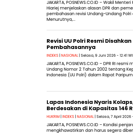
JAKARTA, POSNEWS.CO.ID – Wakil Mente
Hiariej menjelaskan alasan DPR dan pe
pembahasan revisi Undang-Undang Polri d
Menurutnya,…
Revisi UU Polri Resmi Disahkan 
Pembahasannya
INDEKS
|
NASIONAL
| Selasa, 9 Juni 2026 - 12:41 W
JAKARTA, POSNEWS.CO.ID – DPR RI resmi 
Undang Nomor 2 Tahun 2002 tentang Kepo
Indonesia (UU Polri) dalam Rapat Paripur
Lapas Indonesia Nyaris Kolaps
Berdesakan di Kapasitas 146 R
HUKRIM
|
INDEKS
|
NASIONAL
| Selasa, 7 April 2026 
JAKARTA, POSNEWS.CO.ID – Kondisi penjar
mengkhawatirkan dan harus segera diben