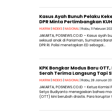
Kasus Ayah Bunuh Pelaku Keke
DPR Minta Pertimbangkan KUH
HUKRIM
|
INDEKS
|
NASIONAL
| Rabu, 11 Februari 20
JAKARTA, POSNEWS.CO.ID – Kasus ayah bu
seksual anak di Pariaman, Sumatera Barat,
DPR RI. Polisi menetapkan ED sebagai…
KPK Bongkar Modus Baru OTT, 
Serah Terima Langsung Tapi 
HUKRIM
|
INDEKS
|
NASIONAL
| Rabu, 28 Januari 20
JAKARTA, POSNEWS.CO.ID – Ketua Komisi 
Setyo Budiyanto menegaskan bahwa mod
(OTT) kini berubah drastis. Para koruptor 