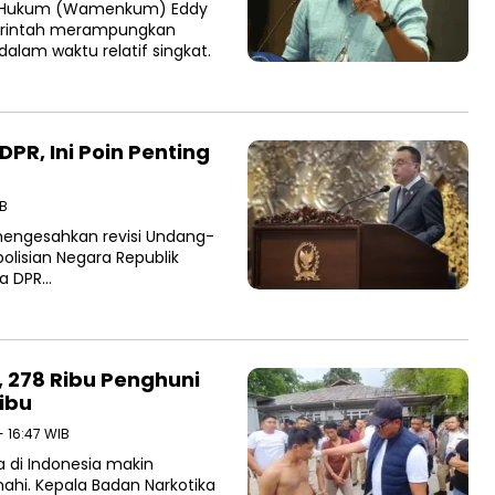
ri Hukum (Wamenkum) Eddy
merintah merampungkan
alam waktu relatif singkat.
DPR, Ini Poin Penting
IB
mengesahkan revisi Undang-
lisian Negara Republik
na DPR…
, 278 Ribu Penghuni
ibu
- 16:47 WIB
a di Indonesia makin
ahi. Kepala Badan Narkotika