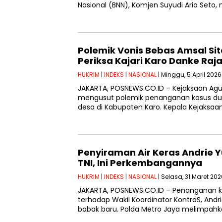
Nasional (BNN), Komjen Suyudi Ario Seto
Polemik Vonis Bebas Amsal Si
Periksa Kajari Karo Danke Ra
HUKRIM
|
INDEKS
|
NASIONAL
| Minggu, 5 April 2026
JAKARTA, POSNEWS.CO.ID – Kejaksaan Ag
mengusut polemik penanganan kasus duga
desa di Kabupaten Karo. Kepala Kejaksaan 
Penyiraman Air Keras Andrie 
TNI, Ini Perkembangannya
HUKRIM
|
INDEKS
|
NASIONAL
| Selasa, 31 Maret 202
JAKARTA, POSNEWS.CO.ID – Penanganan ka
terhadap Wakil Koordinator KontraS, And
babak baru. Polda Metro Jaya melimpahka