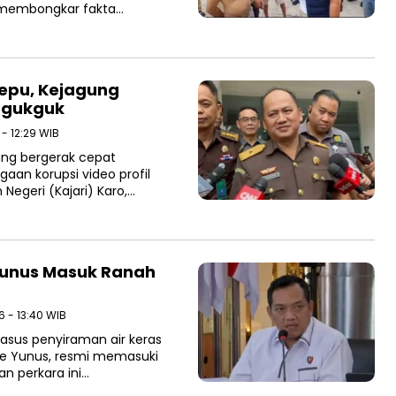
, membongkar fakta…
tepu, Kejagung
jagukguk
 - 12:29 WIB
ung bergerak cepat
an korupsi video profil
Negeri (Kajari) Karo,…
Yunus Masuk Ranah
6 - 13:40 WIB
sus penyiraman air keras
rie Yunus, resmi memasuki
n perkara ini…