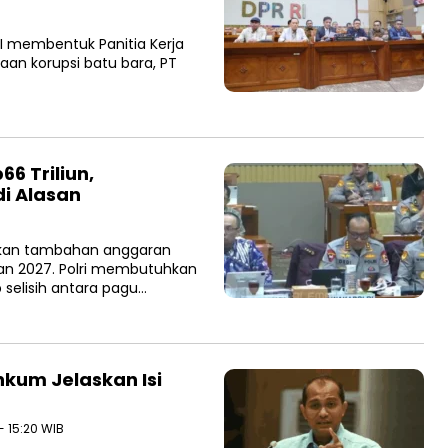
RI membentuk Panitia Kerja
an korupsi batu bara, PT
6 Triliun,
i Alasan
ukan tambahan anggaran
aran 2027. Polri membutuhkan
selisih antara pagu…
nkum Jelaskan Isi
- 15:20 WIB