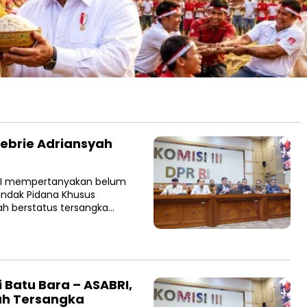
Febrie Adriansyah
R RI mempertanyakan belum
ndak Pidana Khusus
ah berstatus tersangka…
 Batu Bara – ASABRI,
yah Tersangka