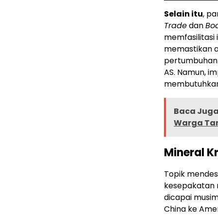
Selain itu
, p
Trade
dan
Boa
memfasilitasi 
memastikan a
pertumbuhan e
AS. Namun, im
membutuhkan 
Baca Juga 
Warga Ta
Mineral K
Topik mendes
kesepakatan m
dicapai musim
China ke Amer