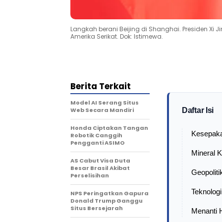
Langkah berani Beijing di Shanghai. Presiden Xi
Amerika Serikat. Dok: Istimewa.
Berita Terkait
Model AI Serang Situs
Web Secara Mandiri
Daftar Isi
Honda Ciptakan Tangan
Kesepaka
Robotik Canggih
Pengganti ASIMO
Mineral K
AS Cabut Visa Duta
Besar Brasil Akibat
Geopoliti
Perselisihan
Teknologi
NPS Peringatkan Gapura
Donald Trump Ganggu
Situs Bersejarah
Menanti H