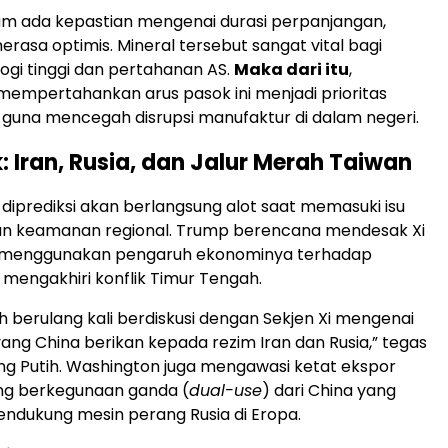
um ada kepastian mengenai durasi perpanjangan,
rasa optimis. Mineral tersebut sangat vital bagi
logi tinggi dan pertahanan AS.
Maka dari itu
,
mempertahankan arus pasok ini menjadi prioritas
guna mencegah disrupsi manufaktur di dalam negeri.
k: Iran, Rusia, dan Jalur Merah Taiwan
 diprediksi akan berlangsung alot saat memasuki isu
an keamanan regional. Trump berencana mendesak Xi
k menggunakan pengaruh ekonominya terhadap
mengakhiri konflik Timur Tengah.
ah berulang kali berdiskusi dengan Sekjen Xi mengenai
ng China berikan kepada rezim Iran dan Rusia,” tegas
g Putih. Washington juga mengawasi ketat ekspor
g berkegunaan ganda (
dual-use
) dari China yang
ndukung mesin perang Rusia di Eropa.