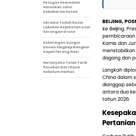
Petugas Pemadam
Amankan Jalur
Kebakaran Hutan
BEIJING, PO
Ukraina Tuduh Rusia
Lakukan Kejahatan Usai
ke Beijing. P
Serangan Drone
pembicaraan t
Kamis dan Jum
Kekeringan Sungai
Donau Singkap Bangkai
menstabilkan 
Kapal Perang Nazi
dagang dan p
Netanyahu Tolak Tarik
Pasukan Dari Gaza
Langkah dipl
Sebelum Hamas
China dalam s
dianggap seba
antara dua kek
tahun 2026.
Kesepakat
Pertanian