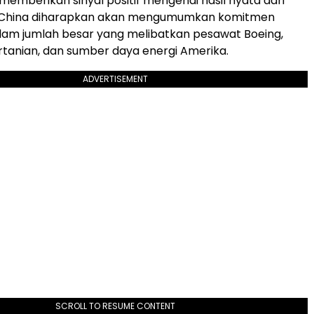
memberikan sinyal positif mengenai hasil nyata dari
i. China diharapkan akan mengumumkan komitmen
lam jumlah besar yang melibatkan pesawat Boeing,
tanian, dan sumber daya energi Amerika.
ADVERTISEMENT
SCROLL TO RESUME CONTENT