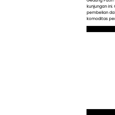
Gedung Putih 
kunjungan in
pembelian da
komoditas per