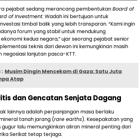
ara pejabat sedang merancang pembentukan
Board of
rd of Investment
. Wadah ini bertujuan untuk
investasi timbal balik yang lebih transparan. “Kami ingin
danya forum yang stabil untuk mendukung
konomi kedua negara,” ujar seorang pejabat senior
plementasi teknis dari dewan ini kemungkinan masih
negosiasi lanjutan pasca-KTT.
:
Musim Dingin Mencekam di Gaza: Satu Juta
npa Atap
ritis dan Gencatan Senjata Dagang
ak lainnya adalah perpanjangan masa berlaku
ineral tanah jarang (
rare earths
). Kesepakatan yang
 gugur lalu memungkinkan aliran mineral penting dari
ika Serikat tetap terjaga.