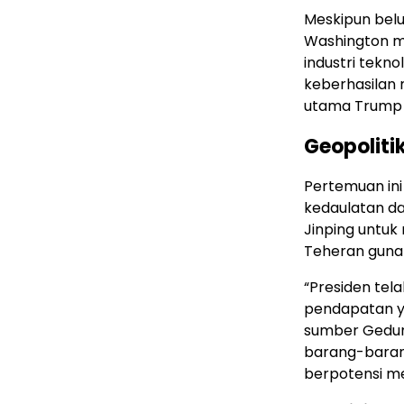
Meskipun bel
Washington me
industri tekno
keberhasilan 
utama Trump 
Geopoliti
Pertemuan ini
kedaulatan d
Jinping untu
Teheran guna 
“Presiden tel
pendapatan ya
sumber Gedun
barang-baran
berpotensi me