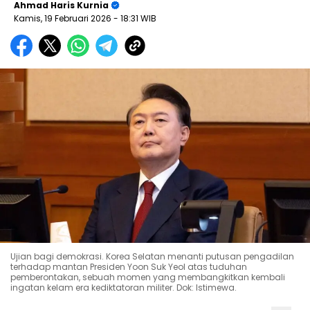
Ahmad Haris Kurnia
Kamis, 19 Februari 2026
- 18:31 WIB
Ujian bagi demokrasi. Korea Selatan menanti putusan pengadilan
terhadap mantan Presiden Yoon Suk Yeol atas tuduhan
pemberontakan, sebuah momen yang membangkitkan kembali
ingatan kelam era kediktatoran militer. Dok: Istimewa.