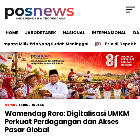
HOME
JABODETABEK
NASIONAL
INTERNASIONAL
DA
ata Milik Pria yang Sudah Meninggal
Pria di Depok Nyaris
/
/
Home
EKBIS
INDEKS
Wamendag Roro: Digitalisasi UMKM
Perkuat Perdagangan dan Akses
Pasar Global