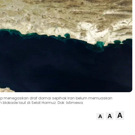
rump menegaskan draf damai sepihak Iran belum memuaskan
lokade laut di Selat Hormuz. Dok: Istimewa.
A
A
A