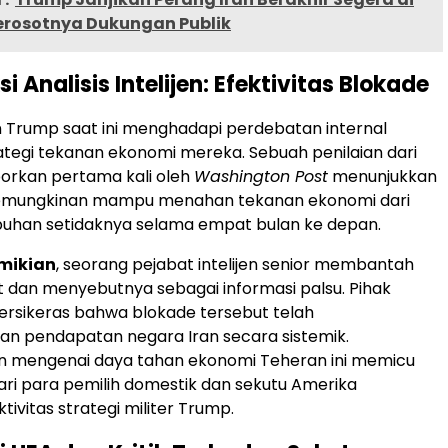
rosotnya Dukungan Publik
i Analisis Intelijen: Efektivitas Blokade
 Trump saat ini menghadapi perdebatan internal
tegi tekanan ekonomi mereka. Sebuah penilaian dari
porkan pertama kali oleh
Washington Post
menunjukkan
emungkinan mampu menahan tekanan ekonomi dari
buhan setidaknya selama empat bulan ke depan.
mikian
, seorang pejabat intelijen senior membantah
t dan menyebutnya sebagai informasi palsu. Pihak
rsikeras bahwa blokade tersebut telah
n pendapatan negara Iran secara sistemik.
an mengenai daya tahan ekonomi Teheran ini memicu
ri para pemilih domestik dan sekutu Amerika
ivitas strategi militer Trump.