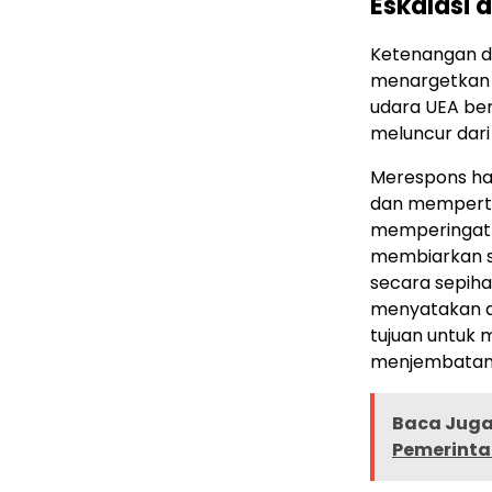
Eskalasi 
Ketenangan di 
menargetkan 
udara UEA ber
meluncur dari
Merespons ha
dan mempertan
memperingatk
membiarkan sa
secara sepiha
menyatakan d
tujuan untuk 
menjembatani
Baca Juga 
Pemerinta