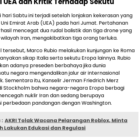
di UEA dan Kritik Terhadap Sekutu
hari Sabtu ini terjadi setelah lonjakan kekerasan yang
Uni Emirat Arab (UEA) pada hari Jumat. Pertahanan
hasil mencegat dua rudal balistik dan tiga drone yang
 wilayah Iran, mengakibatkan tiga orang terluka.
l tersebut, Marco Rubio melakukan kunjungan ke Roma
yakan sikap Italia serta sekutu Eropa lainnya. Rubio
an adanya preseden berbahaya jika dunia
tu negara mengendalikan jalur air internasional
k. Sementara itu, Kanselir Jerman Friedrich Merz
i Stockholm bahwa negara-negara Eropa berbagi
mencegah nuklir Iran dan sedang berupaya
 perbedaan pandangan dengan Washington.
:
AKRI Tolak Wacana Pelarangan Roblox, Minta
h Lakukan Edukasi dan Regulasi