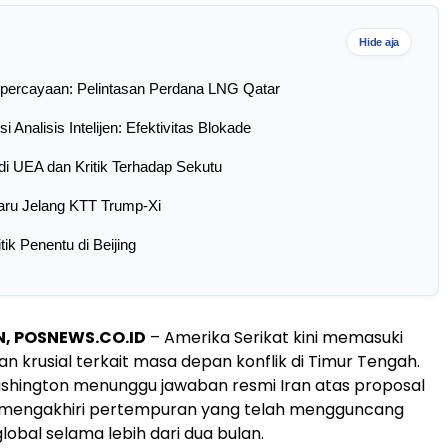
Hide aja
epercayaan: Pelintasan Perdana LNG Qatar
i Analisis Intelijen: Efektivitas Blokade
di UEA dan Kritik Terhadap Sekutu
aru Jelang KTT Trump-Xi
tik Penentu di Beijing
, POSNEWS.CO.ID
– Amerika Serikat kini memasuki
n krusial terkait masa depan konflik di Timur Tengah.
ashington menunggu jawaban resmi Iran atas proposal
 mengakhiri pertempuran yang telah mengguncang
lobal selama lebih dari dua bulan.