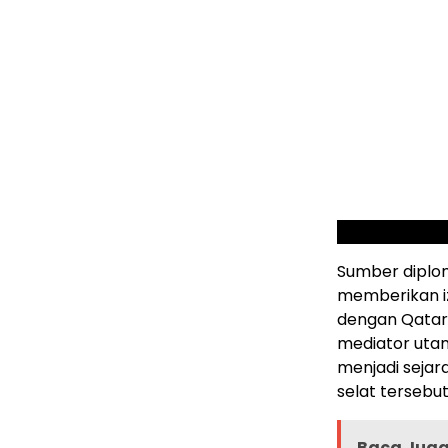
Sumber diplo
memberikan i
dengan Qatar 
mediator utam
menjadi sejar
selat tersebut
Baca Juga 