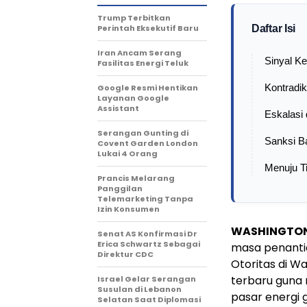
Trump Terbitkan
Perintah Eksekutif Baru
Daftar Isi
Iran Ancam Serang
Sinyal K
Fasilitas Energi Teluk
Google Resmi Hentikan
Kontradiks
Layanan Google
Assistant
Eskalasi 
Serangan Gunting di
Sanksi B
Covent Garden London
Lukai 4 Orang
Menuju Ti
Prancis Melarang
Panggilan
Telemarketing Tanpa
Izin Konsumen
WASHINGTON
Senat AS Konfirmasi Dr
Erica Schwartz Sebagai
masa penantia
Direktur CDC
Otoritas di W
terbaru guna
Israel Gelar Serangan
Susulan di Lebanon
pasar energi g
Selatan Saat Diplomasi