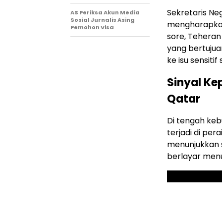
Sekretaris N
AS Periksa Akun Media
Sosial Jurnalis Asing
mengharapkan
Pemohon Visa
sore, Tehera
yang bertujua
ke isu sensitif
Sinyal Ke
Qatar
Di tengah keb
terjadi di pe
menunjukkan s
berlayar menu