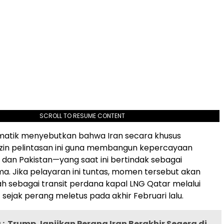
SCROLL TO RESUME CONTENT
matik menyebutkan bahwa Iran secara khusus
zin pelintasan ini guna membangun kepercayaan
dan Pakistan—yang saat ini bertindak sebagai
a. Jika pelayaran ini tuntas, momen tersebut akan
ah sebagai transit perdana kapal LNG Qatar melalui
 sejak perang meletus pada akhir Februari lalu.
:
Trump Janjikan Perang Iran Berakhir Segera di