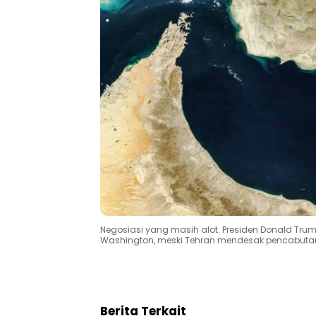
Negosiasi yang masih alot. Presiden Donald T
Washington, meski Tehran mendesak pencabutan b
Berita Terkait