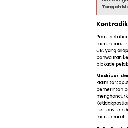
Tengah Me
Kontradiks
Pemerintahan
mengenai stra
CIA yang dila
bahwa Iran k
blokade pela
Meskipun de
klaim tersebu
pemerintah be
menghancurka
Ketidakpasti
pertanyaan da
mengenai efekt