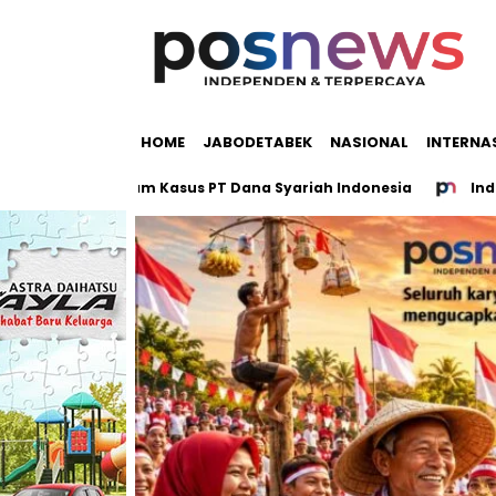
HOME
JABODETABEK
NASIONAL
INTERNA
iliar dalam Kasus PT Dana Syariah Indonesia
Indonesia da