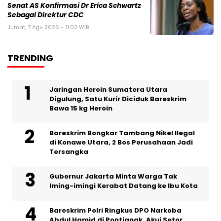
Senat AS Konfirmasi Dr Erica Schwartz
Sebagai Direktur CDC
Jumat, 7 Agu 2026 - 11:02 WIB
TRENDING
Jaringan Heroin Sumatera Utara
Digulung, Satu Kurir Diciduk Bareskrim
Bawa 15 kg Heroin
Bareskrim Bongkar Tambang Nikel Ilegal
di Konawe Utara, 2 Bos Perusahaan Jadi
Tersangka
Gubernur Jakarta Minta Warga Tak
Iming-imingi Kerabat Datang ke Ibu Kota
Bareskrim Polri Ringkus DPO Narkoba
Abdul Hamid di Pontianak, Akui Setor