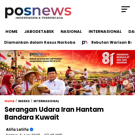
HOME
JABODETABEK
NASIONAL
INTERNASIONAL
DA
g Diamankan dalam Kasus Narkoba
Rebutan Warisan Berujun
/
/
Home
INDEKS
INTERNASIONAL
Serangan Udara Iran Hantam
Bandara Kuwait
Alifa Latifa