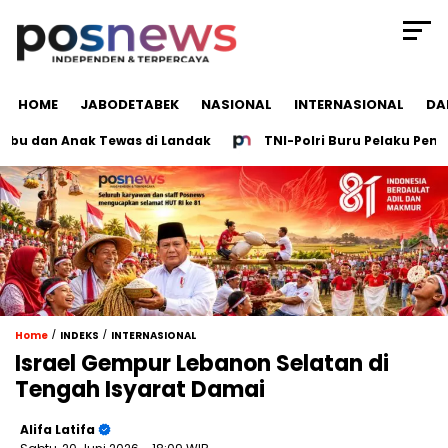
HOME
JABODETABEK
NASIONAL
INTERNASIONAL
DA
 dan Anak Tewas di Landak
TNI-Polri Buru Pelaku Penemba
/
/
Home
INDEKS
INTERNASIONAL
Israel Gempur Lebanon Selatan di
Tengah Isyarat Damai
Alifa Latifa