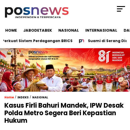
HOME
JABODETABEK
NASIONAL
INTERNASIONAL
DA
kuat Sistem Perdagangan BRICS
Suami di Serang Diduga Sa
/
/
Home
INDEKS
NASIONAL
Kasus Firli Bahuri Mandek, IPW Desak
Polda Metro Segera Beri Kepastian
Hukum