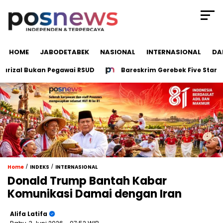
HOME
JABODETABEK
NASIONAL
INTERNASIONAL
DA
izal Bukan Pegawai RSUD
Bareskrim Gerebek Five Stars Ba
/
/
Home
INDEKS
INTERNASIONAL
Donald Trump Bantah Kabar
Komunikasi Damai dengan Iran
Alifa Latifa