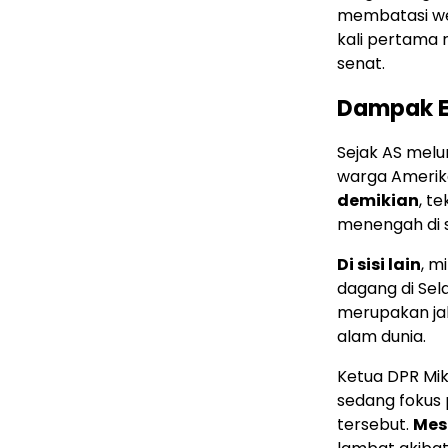
membatasi we
kali pertama r
senat.
Dampak E
Sejak AS melu
warga Amerik
demikian
, t
menengah di s
Di sisi lain
, m
dagang di Sel
merupakan ja
alam dunia.
Ketua DPR Mi
sedang fokus
tersebut.
Mes