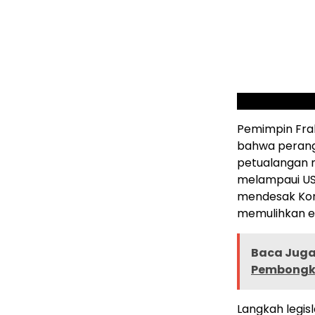
Pemimpin Fra
bahwa perang
petualangan m
melampaui US
mendesak Kon
memulihkan e
Baca Juga 
Pembongk
Langkah legis