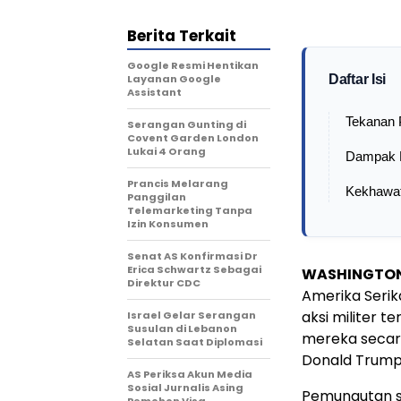
Berita Terkait
Google Resmi Hentikan
Layanan Google
Daftar Isi
Assistant
Tekanan 
Serangan Gunting di
Covent Garden London
Lukai 4 Orang
Dampak 
Prancis Melarang
Kekhawat
Panggilan
Telemarketing Tanpa
Izin Konsumen
Senat AS Konfirmasi Dr
Erica Schwartz Sebagai
WASHINGTON
Direktur CDC
Amerika Serik
aksi militer t
Israel Gelar Serangan
Susulan di Lebanon
mereka secara
Selatan Saat Diplomasi
Donald Trump
AS Periksa Akun Media
Sosial Jurnalis Asing
Pemungutan su