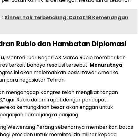
 perluasan konflik Israel dengan Hezbollah di Lebanon.
:
Sinner Tak Terbendung: Catat 18 Kemenangan
iran Rubio dan Hambatan Diplomasi
tu
, Menteri Luar Negeri AS Marco Rubio memberikan
ras terkait bahaya resolusi tersebut.
Menurutnya
,
gres ini akan melemahkan posisi tawar Amerika
pan para negosiator Tehran.
akan menganggap Kongres telah mengikat tangan
,” ujar Rubio dalam rapat dengar pendapat.
mereka kemungkinan besar akan enggan untuk
erjanjian damai jangka panjang.
ng Wewenang Perang sebenarnya memberikan batas
 bagi presiden untuk meminta izin militer kepada