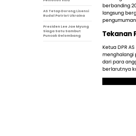
Pemohon Visa
berbanding 2
AS Tetap Dorong Lisensi
langsung berg
Rudal Patriot Ukraina
pengumuman h
Presiden Lee Jae Myung
Siaga Satu Sambut
Tekanan P
Puncak Gelombang
Ketua DPR AS
menghalangi 
dari para ang
berlarutnya kon