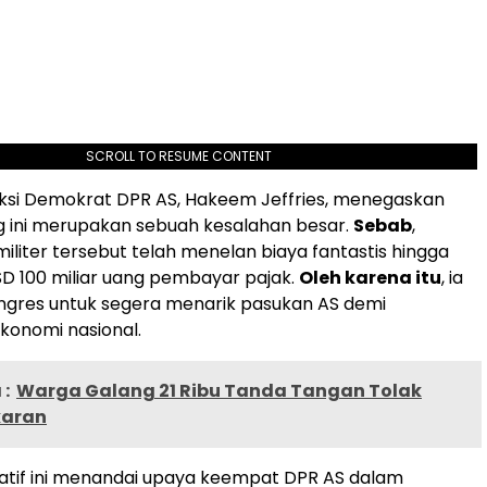
SCROLL TO RESUME CONTENT
ksi Demokrat DPR AS, Hakeem Jeffries, menegaskan
 ini merupakan sebuah kesalahan besar.
Sebab
,
iliter tersebut telah menelan biaya fantastis hingga
D 100 miliar uang pembayar pajak.
Oleh karena itu
, ia
gres untuk segera menarik pasukan AS demi
konomi nasional.
:
Warga Galang 21 Ribu Tanda Tangan Tolak
aran
latif ini menandai upaya keempat DPR AS dalam