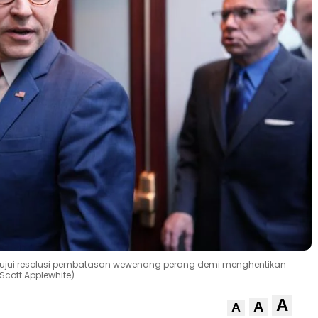
yetujui resolusi pembatasan wewenang perang demi menghentikan
 Scott Applewhite)
A
A
A