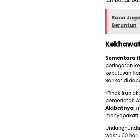
lambat akibat
Baca Juga 
Beruntun
Kekhawat
Sementara i
peringatan ke
keputusan Kon
Serikat di de
“Pihak Iran 
pemerintah AS
Akibatnya
, 
menyepakati p
Undang-Unda
waktu 60 hari