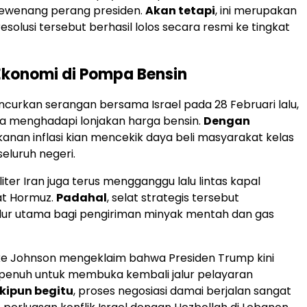
wenang perang presiden.
Akan tetapi
, ini merupakan
esolusi tersebut berhasil lolos secara resmi ke tingkat
konomi di Pompa Bensin
ncurkan serangan bersama Israel pada 28 Februari lalu,
a menghadapi lonjakan harga bensin.
Dengan
ekanan inflasi kian mencekik daya beli masyarakat kelas
eluruh negeri.
iliter Iran juga terus mengganggu lalu lintas kapal
at Hormuz.
Padahal
, selat strategis tersebut
lur utama bagi pengiriman minyak mentah dan gas
ke Johnson mengeklaim bahwa Presiden Trump kini
 penuh untuk membuka kembali jalur pelayaran
kipun begitu
, proses negosiasi damai berjalan sangat