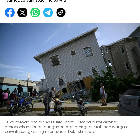
Jumat, 26 Juni 2026
- 10:53 WIB
Duka mendalam di Venezuela utara. Gempa bumi kembar
merobohkan ribuan bangunan dan mengubur ratusan warga di
bawah puing-puing reruntuhan. Dok: Istimewa.