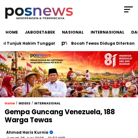
HOME
JABODETABEK
NASIONAL
INTERNASIONAL
DA
Tunjuk Hakim Tunggal
Bocah Tewas Diduga Diterkam Buaya 
/
/
Home
INDEKS
INTERNASIONAL
Gempa Guncang Venezuela, 188
Warga Tewas
Ahmad Haris Kurnia