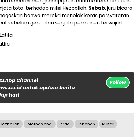
cana damai ini menghadapi jalan buntu karena tuntutan
jata total terhadap milisi Hezbollah.
Sebab
, juru bicara
negaskan bahwa mereka menolak keras persyaratan
but sebelum gencatan senjata permanen terwujud.
 Latifa
atifa
atsApp Channel
Follow
s.co.id untuk update berita
iap hari
Hezbollah
Internasional
Israel
Lebanon
Militer