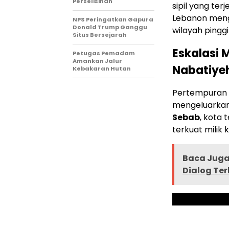
Perselisihan
sipil yang terj
Lebanon menge
NPS Peringatkan Gapura
Donald Trump Ganggu
wilayah pingg
Situs Bersejarah
Eskalasi 
Petugas Pemadam
Amankan Jalur
Nabatiye
Kebakaran Hutan
Pertempuran s
mengeluarkan 
Sebab
, kota
terkuat milik 
Baca Juga 
Dialog Ter