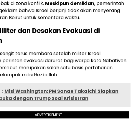
ebak di zona konflik.
Meskipun demikian
, pemerintah
klaim bahwa Israel berjanji tidak akan menyerang
iran Beirut untuk sementara waktu.
Militer dan Desakan Evakuasi di
h
engit terus membara setelah militer Israel
perintah evakuasi darurat bagi warga kota Nabatiyeh.
 tersebut merupakan salah satu basis pertahanan
kelompok milisi Hezbollah.
:
Misi Washington: PM Sanae Takaichi Siapkan
buka dengan Trump Soal Krisis Iran
ADVERTISEMENT