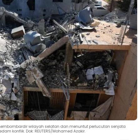
 membombardir wilayah selatan dan menuntut perlucutan senjata
dam konflik. Dok: REUTERS/Mohamed Azakir.