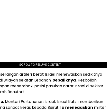
SCROLL TO RESUME CONTENT
, serangan artileri berat Israel menewaskan sedikitnya
i wilayah selatan Lebanon.
Sebaliknya
, Hezbollah
an menembaki posisi pasukan darat Israel di sekitar
rah Beaufort.
tu
, Menteri Pertahanan Israel, Israel Katz, memberikan
ng sangat keras kepada Beirut.
Ia menegaskan
militer