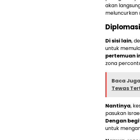
akan langsung
meluncurkan r
Diplomas
Di sisi lain
, d
untuk memulai
pertemuan i
zona perconto
Baca Juga 
Tewas Ter
Nantinya
, k
pasukan Israe
Dengan begi
untuk mengam