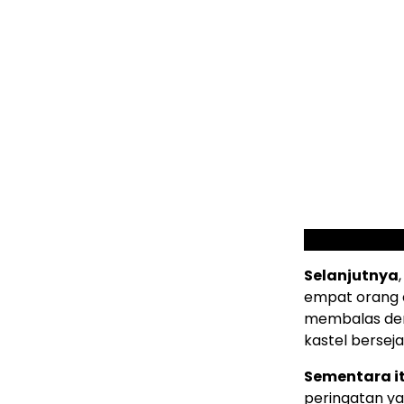
Selanjutnya
empat orang d
membalas deng
kastel berseja
Sementara i
peringatan ya