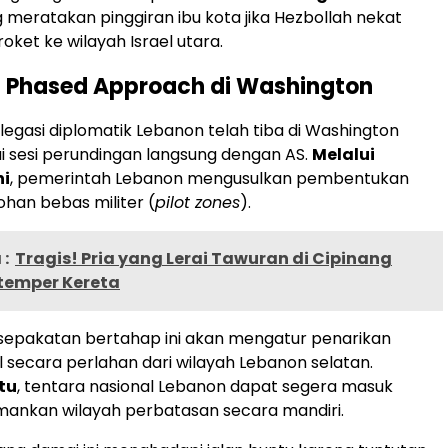
 meratakan pinggiran ibu kota jika Hezbollah nekat
oket ke wilayah Israel utara.
i Phased Approach di Washington
elegasi diplomatik Lebanon telah tiba di Washington
 sesi perundingan langsung dengan AS.
Melalui
ni
, pemerintah Lebanon mengusulkan pembentukan
han bebas militer (
pilot zones
).
:
Tragis! Pria yang Lerai Tawuran di Cipinang
temper Kereta
esepakatan bertahap ini akan mengatur penarikan
l secara perlahan dari wilayah Lebanon selatan.
tu
, tentara nasional Lebanon dapat segera masuk
ankan wilayah perbatasan secara mandiri.