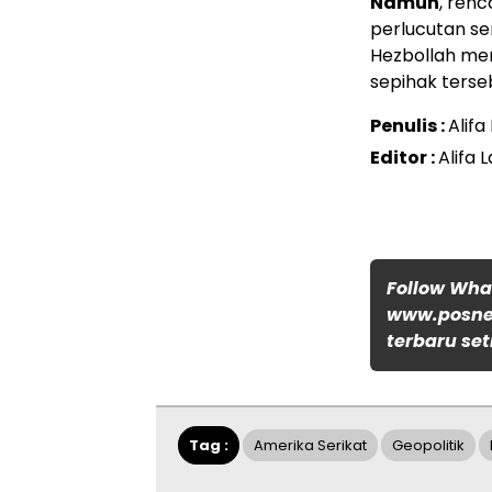
Namun
, ren
perlucutan sen
Hezbollah me
sepihak terse
Penulis :
Alifa
Editor :
Alifa L
Follow Wh
www.posnew
terbaru set
Tag :
Amerika Serikat
Geopolitik