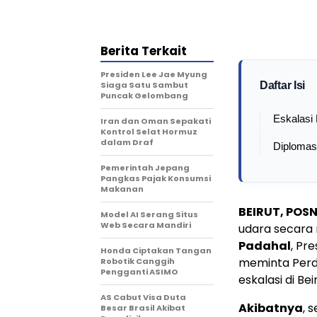
Berita Terkait
Presiden Lee Jae Myung
Siaga Satu Sambut
Daftar Isi
Puncak Gelombang
Eskalasi 
Iran dan Oman Sepakati
Kontrol Selat Hormuz
dalam Draf
Diplomas
Pemerintah Jepang
Pangkas Pajak Konsumsi
Makanan
BEIRUT, POS
Model AI Serang Situs
Web Secara Mandiri
udara secara 
Padahal
, Pr
Honda Ciptakan Tangan
meminta Perd
Robotik Canggih
Pengganti ASIMO
eskalasi di Bei
AS Cabut Visa Duta
Akibatnya
, 
Besar Brasil Akibat