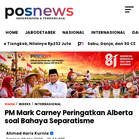
HOME
JABODETABEK
NASIONAL
INTERNASIONAL
DA
ongkok, Nilainya Rp232 Juta
Sabu, Ganja, dan 30 CD Porno
/
/
Home
INDEKS
INTERNASIONAL
PM Mark Carney Peringatkan Alberta
soal Bahaya Separatisme
Ahmad Haris Kurnia