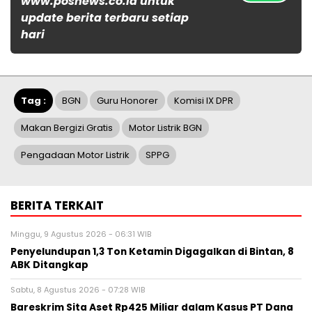
www.posnews.co.id untuk
update berita terbaru setiap
hari
Tag :
BGN
Guru Honorer
Komisi IX DPR
Makan Bergizi Gratis
Motor Listrik BGN
Pengadaan Motor Listrik
SPPG
BERITA TERKAIT
Minggu, 9 Agustus 2026 - 06:31 WIB
Penyelundupan 1,3 Ton Ketamin Digagalkan di Bintan, 8
ABK Ditangkap
Sabtu, 8 Agustus 2026 - 07:28 WIB
Bareskrim Sita Aset Rp425 Miliar dalam Kasus PT Dana