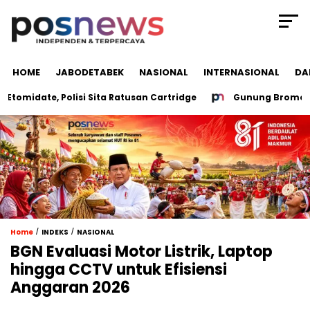
HOME
JABODETABEK
NASIONAL
INTERNASIONAL
DA
date, Polisi Sita Ratusan Cartridge
Gunung Bromo Ditutu
/
/
Home
INDEKS
NASIONAL
BGN Evaluasi Motor Listrik, Laptop
hingga CCTV untuk Efisiensi
Anggaran 2026