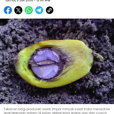
Jumat, 3 Juli 2026
- 13:30 WIB
Tekanan bagi produsen sawit. Impor minyak sawit India merosot ke
level terendah dalam 14 bulan akibat krisis energi gas dan cuaca