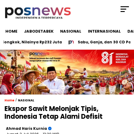
HOME
JABODETABEK
NASIONAL
INTERNASIONAL
DA
kok, Nilainya Rp232 Juta
Sabu, Ganja, dan 30 CD Porno Di
/
Home
NASIONAL
Ekspor Sawit Melonjak Tipis,
Indonesia Tetap Alami Defisit
Ahmad Haris Kurnia