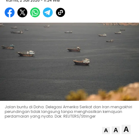
Kamis, 2 Juli 2026
- 11:24 WIB
Jalan buntu di Doha. Delegasi Amerika Serikat dan Iran mengakhiri
perundingan tidak langsung tanpa menghasilkan kemajuan
perdamaian yang nyata. Dok: REUTERS/Stringer
A
A
A