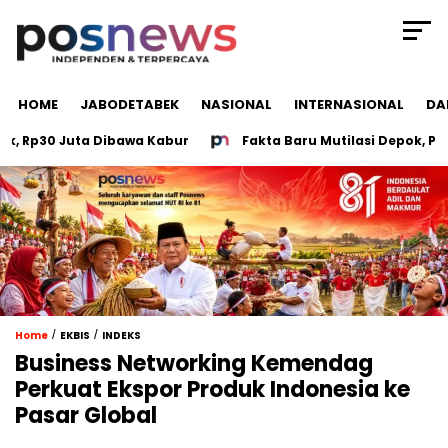
HOME
JABODETABEK
NASIONAL
INTERNASIONAL
DA
p30 Juta Dibawa Kabur
Fakta Baru Mutilasi Depok, Polisi
/
/
Home
EKBIS
INDEKS
Business Networking Kemendag
Perkuat Ekspor Produk Indonesia ke
Pasar Global