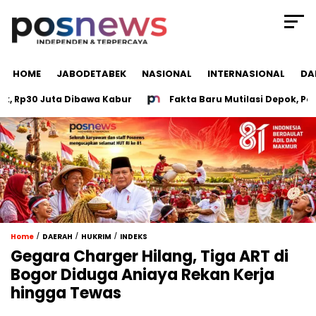
HOME
JABODETABEK
NASIONAL
INTERNASIONAL
DA
Rp30 Juta Dibawa Kabur
Fakta Baru Mutilasi Depok, Polisi
/
/
/
Home
DAERAH
HUKRIM
INDEKS
Gegara Charger Hilang, Tiga ART di
Bogor Diduga Aniaya Rekan Kerja
hingga Tewas